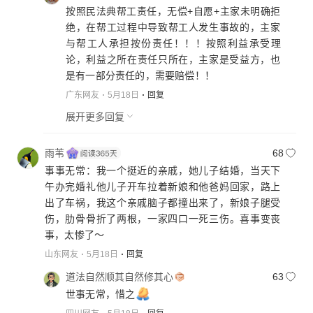
按照民法典帮工责任，无偿+自愿+主家未明确拒
绝，在帮工过程中导致帮工人发生事故的，主家
与帮工人承担按份责任！！！按照利益承受理
论，利益之所在责任只所在，主家是受益方，也
是有一部分责任的，需要赔偿！！
广东网友
5月18日
回复
展开更多回复
雨苇
68
事事无常：我一个挺近的亲戚，她儿子结婚，当天下
午办完婚礼他儿子开车拉着新娘和他爸妈回家，路上
出了车祸，我这个亲戚脑子都撞出来了，新娘子腿受
伤，肋骨骨折了两根，一家四口一死三伤。喜事变丧
事，太惨了～
山东网友
5月18日
回复
道法自然顺其自然修其心
63
世事无常，惜之