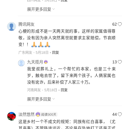
四川网友
5月18日
回复
展开更多回复
腾讯网友
62
心梗的形成不是一天两天就的事，这样的家属值得尊
敬，没有因为亲人突然离世就要求主家赔偿，节哀顺
变！！
广东网友
5月18日
回复
九天揽月
13
我堂叔葬礼上，一个帮忙的本家，也是三十来
岁，触电去世了，留下来两个孩子。人俩家属也
没有讹诈，后来补偿了人家三十万。
河南网友
5月18日
回复
展开更多回复
淡然悠然
44
这是乡村一个不成文的规矩：同族有红白喜事，（尤
其丧事）不管路途远近，不论是在外地打工还是正式