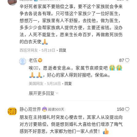
辛好死者家属不要赔偿之事，要不这个家族就会争来
争去各说各有理。只可惜这个家族少了一位好医生，
想想万一，家族里有人不舒服，去找他，做为医生，
多多少少会帮家族病人提供方便，主要还省钱。没办
法，人死不能复生，愿来生长命百岁，再做救死扶伤
的白衣天使
西班牙网友
5月18日
回复
老伍
87
唉😮‍💨，愿逝者安息🙏，家属节哀顺变吧
，好心的家人得到好报吧，保佑🙏。
美国网友
5月18日
回复
展开更多回复
静心观世界
150
朋友在主持婚礼时突发心梗去世，其家人从没提出向
对方讨要赔偿，倒是想到婚礼大喜给他们增添了晦气
感到不好意思，大家都为他们一家人点赞！