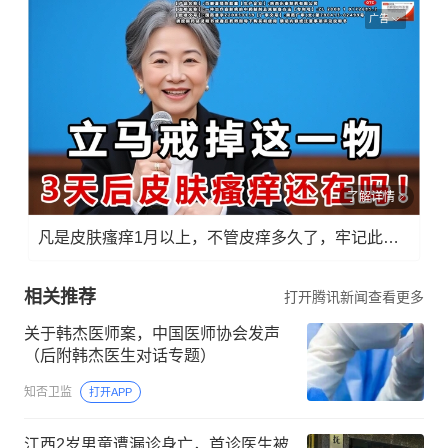
广告
了解详情
凡是皮肤瘙痒1月以上，不管皮痒多久了，牢记此法，快！准！狠！
相关推荐
打开腾讯新闻查看更多
关于韩杰医师案，中国医师协会发声
（后附韩杰医生对话专题）
知否卫监
打开APP
江西2岁男童遭漏诊身亡，首诊医生被