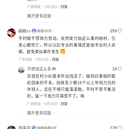
广西网友
5月18日
回复
展开更多回复
翩翩zs
259
平时做不惯体力劳动，突然发力抬这么重的棺材，引
发心梗死亡，所以以后专业的事情还是由专业的人去
做，避免类似事件发生
广东网友
5月18日
回复
不想说这么多
19
农现在村小伙基本外出找活了，碰到白事临时能
赶回来的不多。抬棺至少要16个以上年轻力壮的
年轻人，实在不够只能凑凑数。平时不常干重活
的，猛一下发力可真受不了。唉
广西网友
5月18日
回复
展开更多回复
周美双
228