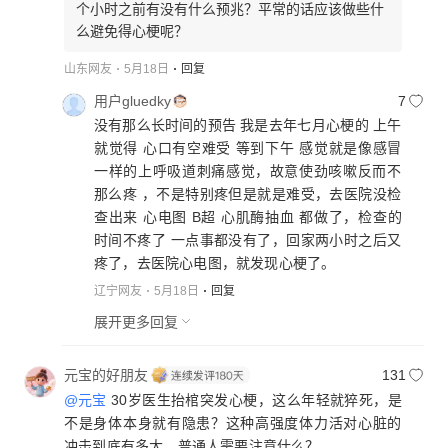
个小时之前有没有什么预兆？平常的话应该做些什
么避免得心梗呢？
山东网友
5月18日
回复
用户gluedky
7
没有那么长时间的预告 我是去年七月心梗的 上午
就觉得 心口有空难受 等到下午 感觉就是像感冒
一样的上呼吸道刺痛感觉，故意使劲咳嗽反而不
那么疼 ，不是特别疼但是就是难受，去医院没检
查出来 心电图 B超 心肌酶抽血 都做了，检查的
时间不疼了 一点事都没有了，回家两小时之后又
疼了，去医院心电图，就发现心梗了。
辽宁网友
5月18日
回复
展开更多回复
元宝的好朋友
131
@元宝
30岁医生抬棺突发心梗，这么年轻就猝死，是
不是身体本身就有隐患？这种高强度体力活对心脏的
冲击到底有多大，普通人需要注意什么？