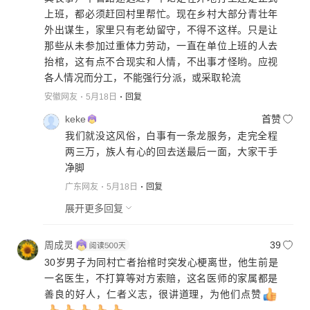
上班，都必须赶回村里帮忙。现在乡村大部分青壮年
外出谋生，家里只有老幼留守，不得不这样。只是让
那些从未参加过重体力劳动，一直在单位上班的人去
抬棺，这有点不合现实和人情，不出事才怪哟。应视
各人情况而分工，不能强行分派，或采取轮流
安徽网友
5月18日
回复
keke
首赞
我们就没这风俗，白事有一条龙服务，走完全程
两三万，族人有心的回去送最后一面，大家干手
净脚
广东网友
5月18日
回复
展开更多回复
周成灵
39
30岁男子为同村亡者抬棺时突发心梗离世，他生前是
一名医生，不打算等对方索赔，这名医师的家属都是
善良的好人，仁者义志，很讲道理，为他们点赞