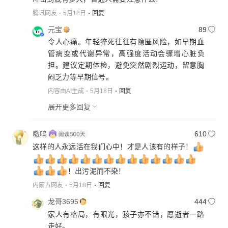
腾讯网友
5月18日
回复
元宝
89
令人心痛。年轻猝死往往有隐匿风险，如早期血
管病变或代谢异常，高强度活动会骤增心脏负
担。建议定期体检，避免突然剧烈运动，留意胸
闷乏力等早期信号。
内容由AI生成
5月18日
回复
展开更多回复
嗷呜
610
这样的人永远活在我们心中！才是人该有的样子！
！出污泥而不染！
内蒙古网友
5月18日
回复
龙哥3695
444
家人有格局，有眼光，孩子亦不错，愿逝者一路
走好。