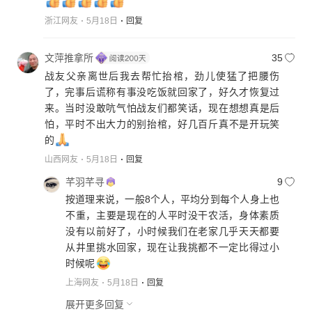
浙江网友
5月18日
回复
文萍推拿所
35
战友父亲离世后我去帮忙抬棺，劲儿使猛了把腰伤
了，完事后谎称有事没吃饭就回家了，好久才恢复过
来。当时没敢吭气怕战友们都笑话，现在想想真是后
怕，平时不出大力的别抬棺，好几百斤真不是开玩笑
的
山西网友
5月18日
回复
芊羽芊寻
9
按道理来说，一般8个人，平均分到每个人身上也
不重，主要是现在的人平时没干农活，身体素质
没有以前好了，小时候我们在老家几乎天天都要
从井里挑水回家，现在让我挑都不一定比得过小
时候呢
上海网友
5月18日
回复
展开更多回复