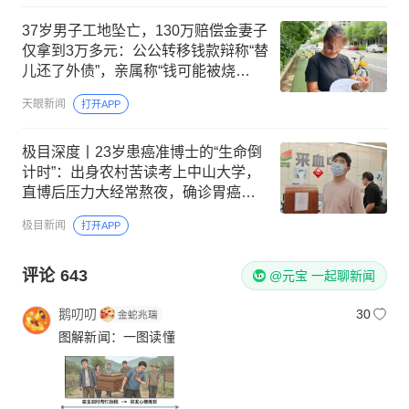
37岁男子工地坠亡，130万赔偿金妻子
仅拿到3万多元：公公转移钱款辩称“替
儿还了外债”，亲属称“钱可能被烧
了”，女方已报警
天眼新闻
打开APP
极目深度丨23岁患癌准博士的“生命倒
计时”：出身农村苦读考上中山大学，
直博后压力大经常熬夜，确诊胃癌晚
期
极目新闻
打开APP
评论
643
@元宝 一起聊新闻
鹅叨叨
30
图解新闻：一图读懂