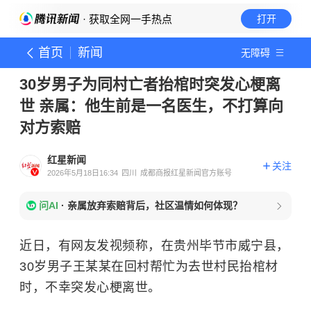
· 获取全网一手热点
打开
首页
新闻
无障碍
30岁男子为同村亡者抬棺时突发心梗离
世 亲属：他生前是一名医生，不打算向
对方索赔
红星新闻
关注
2026年5月18日16:34
四川
成都商报红星新闻官方账号
问AI
·
亲属放弃索赔背后，社区温情如何体现？
近日，有网友发视频称，在贵州毕节市威宁县，
30岁男子王某某在回村帮忙为去世村民抬棺材
时，不幸突发心梗离世。