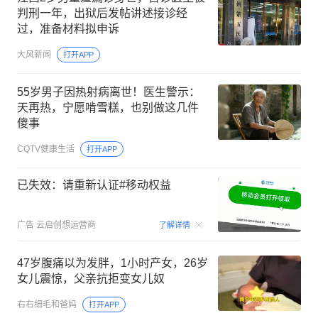
判刑一年，出狱后发帖讲述接诊经
过，准备材料拟申诉
大风新闻
打开APP
55岁男子因热射病离世！医生警示：
天再热，宁愿啃雪糕，也别做这几件
傻事
CQTV健康生活
打开APP
已失效：请重新认证#移动权益
00:15
广告
云启创想运营商
了解详情
47岁腹痛以为发胖，1小时产女，26岁
女儿震惊，父亲抗拒变女儿奴
右右细毛和爸妈
打开APP