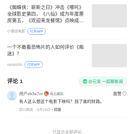
《蜘蛛侠：崭新之日》冲击《哪吒》
全球影史第四，《八仙》成为年度票
房第五，《欢迎来龙餐馆》点映成绩
不及预期
小悝说电影
打开APP
一个不敢看恐怖片的人如何评价《痴
迷》？
saralolita
打开APP
评论
1
@元宝 一起聊新闻
用户vb3e7or
首赞
有人这么想这个电影下映吗？挡了谁的财路。
四川网友
5月18日
回复
已显示全部评论