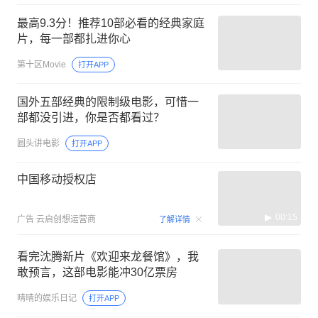
最高9.3分！推荐10部必看的经典家庭
片，每一部都扎进你心
第十区Movie
打开APP
国外五部经典的限制级电影，可惜一
部都没引进，你是否都看过？
圆头讲电影
打开APP
中国移动授权店
00:15
广告
云启创想运营商
了解详情
看完沈腾新片《欢迎来龙餐馆》，我
敢预言，这部电影能冲30亿票房
晴晴的娱乐日记
打开APP