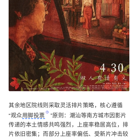
其余地区院线则采取灵活排片策略，核心遵循
“观众
用脚投票
”原则：潮汕等南方城市因影片
传递的本土情感共鸣强烈，上座率稳居高位，排
片依旧密集；而部分上座率偏低、受新片冲击较