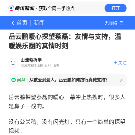
· 获取全网一手热点
打开
首页
新闻
无障碍
岳云鹏暖心探望蔡磊：友情与支持，温
暖娱乐圈的真情时刻
山洼蒋折学
关注
2026年5月18日16:34
山东
问AI
·
从被爱到爱人，岳云鹏如何践行真诚支持？
岳云鹏探望蔡磊的暖心一幕冲上热搜时，很多人
是鼻子一酸的。
没有公关稿，没有闪光灯，只有一个简单的探望
视频。