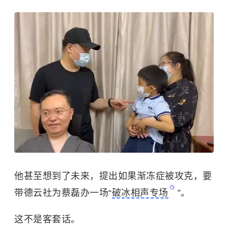
他甚至想到了未来，提出如果渐冻症被攻克，要
带
德云社
为蔡磊办一场“
破冰相声专场
”。
这不是客套话。