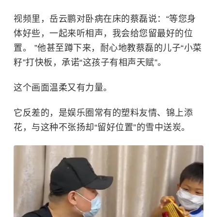
视频里，岳云鹏对卧病在床的蔡磊说：“等您身
体好些，一起来听相声，我会给您留最好的位
置。 ”他甚至蹲下来，耐心地教蔡磊的儿子“小菜
籽”打快板，承诺“这孩子有相声天赋”。
这个画面温柔又有力量。
它反差的，是娱乐圈常有的塑料友情、锦上添
花，与这种不张扬却“留好位置”的雪中送炭。