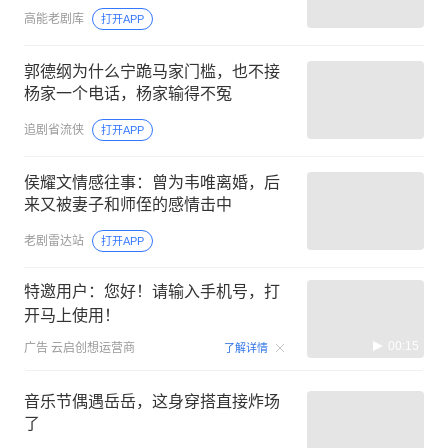
高能老剧库
打开APP
郭德纲为什么宁跪马家门槛，也不接
杨家一个电话，杨家输得不冤
追剧省流侠
打开APP
侯耀文情感往事：曾为韦唯离婚，后
来又被妻子和师侄的感情击中
老剧雷达站
打开APP
特邀用户：您好！请输入手机号，打
开马上使用！
00:15
广告
云启创想运营商
了解详情
音乐节偶遇岳岳，这身穿搭直接炸场
了