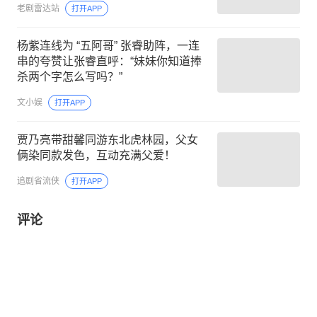
老剧雷达站
打开APP
杨紫连线为 “五阿哥” 张睿助阵，一连
串的夸赞让张睿直呼：“妹妹你知道捧
杀两个字怎么写吗？”
文小娱
打开APP
贾乃亮带甜馨同游东北虎林园，父女
俩染同款发色，互动充满父爱！
追剧省流侠
打开APP
评论