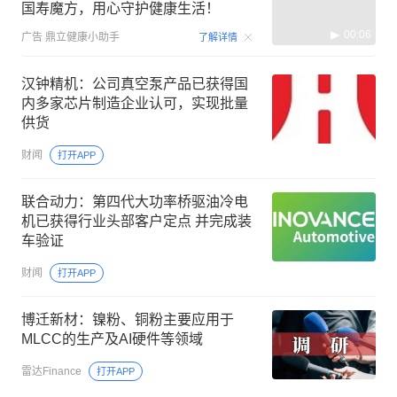
国寿魔方，用心守护健康生活！
00:06
广告
鼎立健康小助手
了解详情
汉钟精机：公司真空泵产品已获得国
内多家芯片制造企业认可，实现批量
供货
财闻
打开APP
联合动力：第四代大功率桥驱油冷电
机已获得行业头部客户定点 并完成装
车验证
财闻
打开APP
博迁新材：镍粉、铜粉主要应用于
MLCC的生产及AI硬件等领域
雷达Finance
打开APP