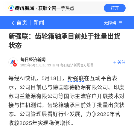
· 获取全网一手热点
打开
首页
新闻
无障碍
新强联：齿轮箱轴承目前处于批量出货
状态
每日经济新闻
关注
2026年5月18日16:33
四川
每日经济新闻官方账号
每经AI快讯，5月18日，
新强联
在互动平台表
示，公司目前已与德国恩德能源有限公司、印度
苏司兰能源有限公司等国际主流客户开展技术对
接与样机测试。齿轮箱轴承目前处于批量出货状
态。公司管理层看好行业发展，力争2026年营
收较2025年实现稳健增长。