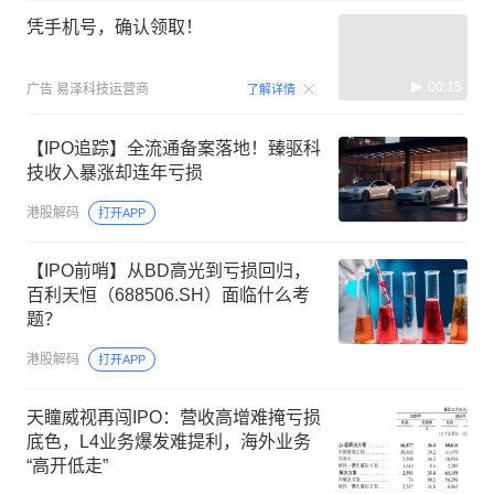
凭手机号，确认领取！
00:15
广告
易泽科技运营商
了解详情
【IPO追踪】全流通备案落地！臻驱科
技收入暴涨却连年亏损
港股解码
打开APP
【IPO前哨】从BD高光到亏损回归，
百利天恒（688506.SH）面临什么考
题？
港股解码
打开APP
天瞳威视再闯IPO：营收高增难掩亏损
底色，L4业务爆发难提利，海外业务
“高开低走”