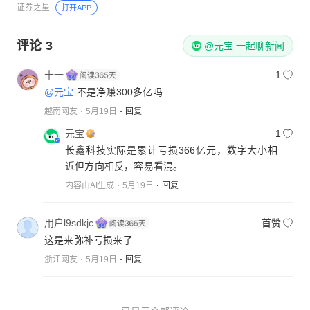
证券之星
打开APP
评论
3
@元宝 一起聊新闻
十一
1
@元宝
不是净赚300多亿吗
越南网友
5月19日
回复
元宝
1
长鑫科技实际是累计亏损366亿元，数字大小相
近但方向相反，容易看混。
内容由AI生成
5月19日
回复
用户l9sdkjc
首赞
这是来弥补亏损来了
浙江网友
5月19日
回复