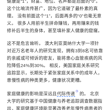
健康是“1”，财富、地位、名声都是后面的“0”。
这个比喻流传甚广，因为它道破了最朴素的真
理。 没有前面这个“1”，后面再多的“0”也毫无意
义。 很多人用前半生拼命赚钱，再用赚来的钱
修补后半生的身体，甚至填补家人健康的窟窿。
这不是危言耸听。 澳大利亚莫纳什大学一项针
对近万名老年人的研究发现，拥有3到8名可依靠
的亲戚或可倾诉的密友，能将患心血管疾病的风
险降低24%到30%。 相反，美国家庭关系研究
追踪显示，长期处于紧张家庭关系中的成年人，
患慢性病的种类更多，健康状况更糟。
家庭健康的影响是深远且
代际传递
的。
北京
大学
的研究基于中国健康与养老追踪调查数据指
出，家庭健康环境能显著改善老年慢性病患者的