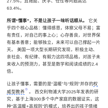
27.5%，且拖延、厌学、任性等问题高达
63.4%。
所谓“懂事”，不是让孩子一味听话顺从。
它关
乎四个核心品格：懂得感恩，体察父母不易；富
有责任，对自己的事上心；心存善良，对世界保
有基本善意；能够独立，未来可以自己撑起一片
天。 美国一项大型长期研究发现，积极主动、
亲社会、有纪律、有毅力这四项品格，对孩子未
来收入的预测力，甚至是数学和阅读成绩的2.4
倍。
让孩子懂事，需要的是“温暖”与“规则”并存的
权
威型教养
。
西交利物浦大学
2025年发表的研
究，基于上海300多个中产家庭的数据证实，这
种“高温暖+高规则”的模式，培养出的孩子情绪