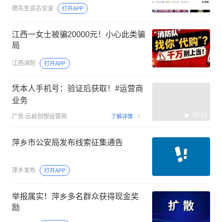
德先生谈古论金
打开APP
江西一女士被骗20000元！小心此类骗
局
江西消防
打开APP
凭本人手机号：验证后获取！#运营商
业务
00:15
广告
云启创想运营商
了解详情
萍乡市公安局发布线索征集通告
萍乡发布
打开APP
举报属实！萍乡多名群众获得现金奖
励