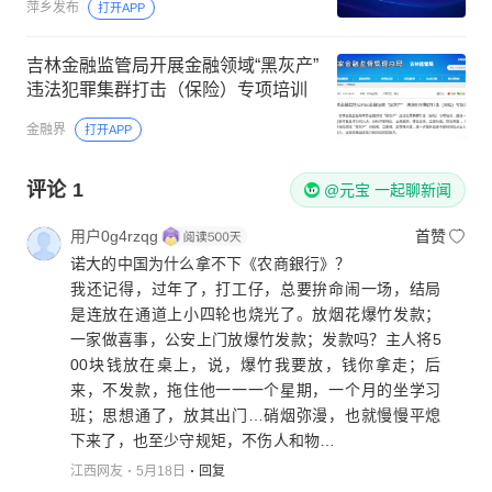
萍乡发布
打开APP
吉林金融监管局开展金融领域“黑灰产”
违法犯罪集群打击（保险）专项培训
金融界
打开APP
评论
1
@元宝 一起聊新闻
用户0g4rzqg
首赞
诺大的中国为什么拿不下《农商銀行》？
我还记得，过年了，打工仔，总要拚命闹一场，结局
是连放在通道上小四轮也烧光了。放烟花爆竹发款；
一家做喜事，公安上门放爆竹发款；发款吗？主人将5
00块钱放在桌上，说，爆竹我要放，钱你拿走；后
来，不发款，拖住他一一一个星期，一个月的坐学习
班；思想通了，放其出门…硝烟弥漫，也就慢慢平熄
下来了，也至少守规矩，不伤人和物…
江西网友
5月18日
回复