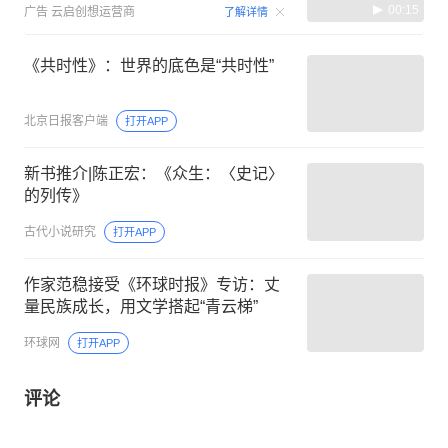
00:15
广告
云启创想运营商
了解详情
《共时性》：世界的底色是“共时性”
北京日报客户端
打开APP
新书推介|陈正宏：《众生：〈史记〉
的列传》
古代小说研究
打开APP
作家范稳接受《环球时报》专访：丈
量民族成长，用文学搭起“青云梯”
环球网
打开APP
评论