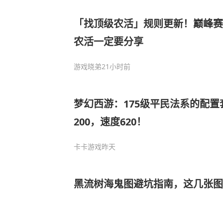
「找顶级农活」规则更新！巅峰赛
农活一定要分享
游戏晓弟
21小时前
梦幻西游：175级平民法系的配置
200，速度620！
卡卡游戏
昨天
黑流树海鬼图避坑指南，这几张