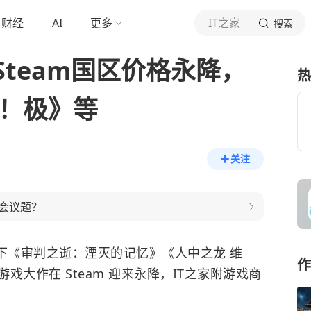
财经
AI
更多
IT之家
搜索
team国区价格永降，
热
新！极》等
关注
会议题？
布旗下《审判之逝：湮灭的记忆》
《人中之龙 维
作
戏大作在 Steam 迎来永降，IT之家附游戏商