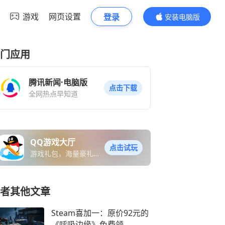
游戏
网页设置
登录
安装电脑版
内容更精彩
门应用
腾讯新闻·电脑版
点击下载
全网热点早知道
QQ游戏大厅
点击试玩
游戏礼包，海量豪礼免
费送
者其他文章
Steam喜加一：原价92元的
《呼吸边缘》免费领