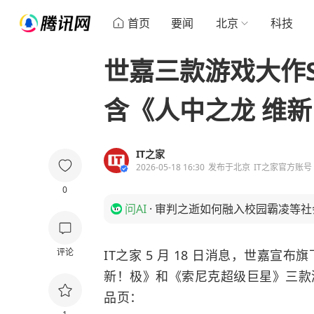
首页
要闻
北京
科技
世嘉三款游戏大作S
含《人中之龙 维
IT之家
2026-05-18 16:30
发布于
北京
IT之家官方账号
0
问AI
·
审判之逝如何融入校园霸凌等社
评论
IT之家 5 月 18 日消息，世嘉宣
新！极》
和《索尼克超级巨星》三款游
品页：