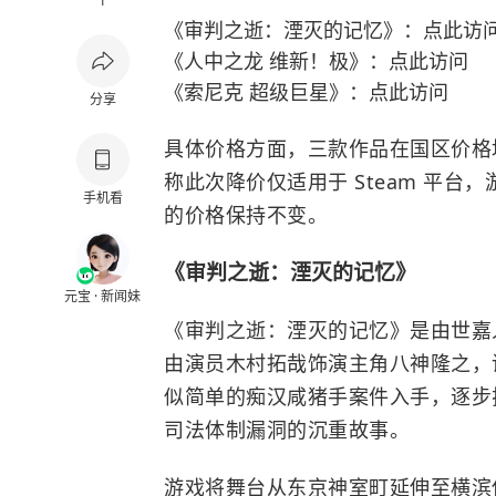
1
《审判之逝：湮灭的记忆》：点此访
《人中之龙 维新！极》
：点此访问
《索尼克 超级巨星》
：点此访问
分享
具体价格方面，三款作品在国区价格均从 
称此次降价仅适用于 Steam 平台，游戏在
手机看
的价格保持不变。
《审判之逝：湮灭的记忆》
元宝 · 新闻妹
《审判之逝：湮灭的记忆》是由世嘉
由演员
木村拓哉
饰演主角八神隆之，
似简单的痴汉咸猪手案件入手，逐步
司法体制漏洞的沉重故事。
游戏将舞台从东京神室町延伸至横滨