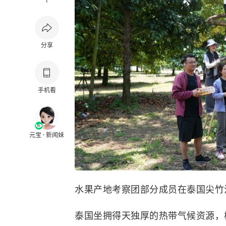
1
分享
手机看
元宝 · 新闻妹
水果产地考察团部分成员在泰国尖竹
泰国坐拥得天独厚的热带气候资源，