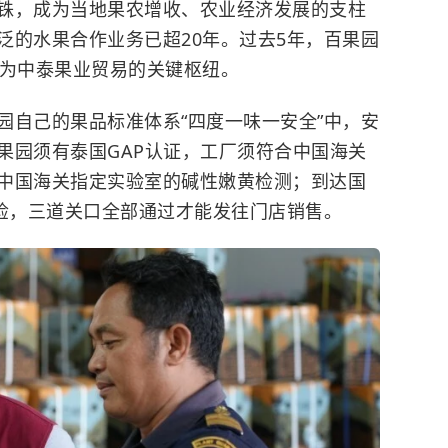
铢，成为当地果农增收、农业经济发展的支柱
泛的水果合作业务已超20年。过去5年，百果园
成为中泰果业贸易的关键枢纽。
园自己的果品标准体系“四度一味一安全”中，安
果园须有泰国GAP认证，工厂须符合中国海关
中国海关指定实验室的碱性嫩黄检测；到达国
抽检，三道关口全部通过才能发往门店销售。