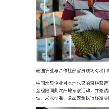
泰国农业与合作社部官员现场对出口
中国水果企业对本地水果的深耕获得
全程陪同此次产地考察活动，并邀请
理、采收标准、食品安全执行标准等