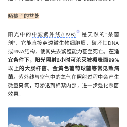
晒被子的益处
阳光中的
中波紫外线(UVB)
是天然的"杀菌
剂"，它能直接穿透微生物细胞膜，破坏其DNA
或RNA结构，使其失去繁殖能力甚至死亡。
在适
宜条件下，阳光照射2小时可杀灭被褥表面99%
以上的大肠杆菌、金黄色葡萄球菌等常见致病
菌。
紫外线与空气中的氧气在照射过程中会产生
微量臭氧，可渗透到棉絮内部，进一步强化杀菌
效果。