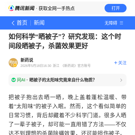
· 获取全网一手热点
打开
首页
新闻
无障碍
如何科学“晒被子”？研究发现：这个时
间段晒被子，杀菌效果更好
新药说
关注
2026年5月18日16:30
浙江
《新药说》官方账号
问AI
·
晒被子的太阳味究竟来自什么物质？
把被子抱出去晒一晒，晚上盖着蓬松温暖、带
着"太阳味"的被子入眠。然而，这个看似简单的
日常习惯，背后却藏着不少科学门道。很多人晒
了一辈子被子，却可能一直用错了方法——不仅
达不到理想的杀菌除螨效果，还可能损伤被子。