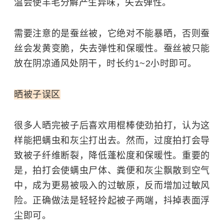
温会使羊毛分解产生异味，失去弹性。
需要注意的是蚕丝被，它绝对不能暴晒，否则蚕
丝会发黄变脆，失去弹性和保暖性。蚕丝被只能
放在阴凉通风处阴干，时长约1~2小时即可。
晒被子误区
很多人晒完被子后喜欢用棍棒使劲拍打，认为这
样能把螨虫和灰尘打出去。然而，过度拍打会导
致被子纤维断裂，降低蓬松度和保暖性。重要的
是，拍打会使螨虫尸体、粪便和灰尘飘散到空气
中，成为更易被吸入的过敏原，反而增加过敏风
险。正确做法是轻轻拎起被子两端，抖掉表面浮
尘即可。