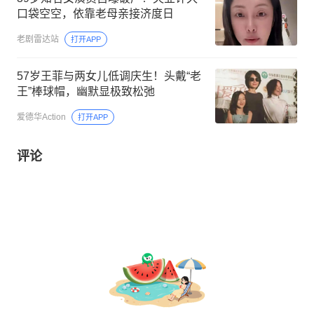
口袋空空，依靠老母亲接济度日
老剧雷达站
打开APP
57岁王菲与两女儿低调庆生！头戴“老
王”棒球帽，幽默显极致松弛
爱德华Action
打开APP
评论