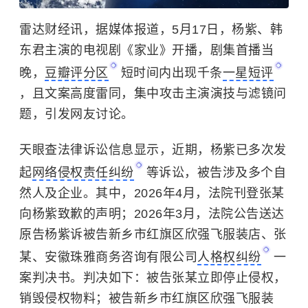
雷达财经讯，据媒体报道，5月17日，杨紫、韩
东君主演的电视剧《家业》开播，剧集首播当
晚，
豆瓣评分区
短时间内出现千条
一星短评
，且文案高度雷同，集中攻击主演演技与滤镜问
题，引发网友讨论。
天眼查法律诉讼信息显示，近期，
杨紫
已多次发
起
网络侵权责任纠纷
等诉讼，被告涉及多个自
然人及企业。其中，2026年4月，法院刊登张某
向杨紫致歉的声明；2026年3月，法院公告送达
原告杨紫诉被告新乡市红旗区欣强飞服装店、张
某、安徽珠雅商务咨询有限公司
人格权纠纷
一
案判决书。判决如下：被告张某立即停止侵权，
销毁侵权物料；被告新乡市红旗区欣强飞服装