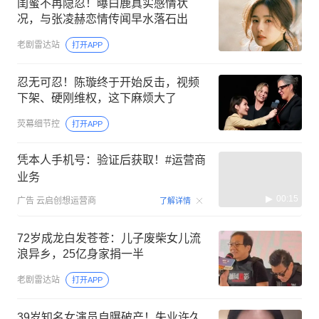
闺蜜不再隐忍！曝白鹿真实感情状
况，与张凌赫恋情传闻早水落石出
老剧雷达站
打开APP
忍无可忍！陈璇终于开始反击，视频
下架、硬刚维权，这下麻烦大了
荧幕细节控
打开APP
凭本人手机号：验证后获取！#运营商
业务
00:15
广告
云启创想运营商
了解详情
72岁成龙白发苍苍：儿子废柴女儿流
浪异乡，25亿身家捐一半
老剧雷达站
打开APP
39岁知名女演员自曝破产！失业许久