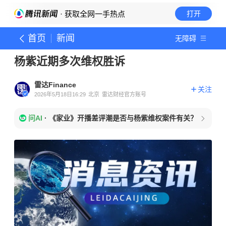
· 获取全网一手热点
打开
首页
新闻
无障碍
杨紫近期多次维权胜诉
雷达Finance
关注
2026年5月18日16:29
北京
雷达财经官方账号
问AI
·
《家业》开播差评潮是否与杨紫维权案件有关？