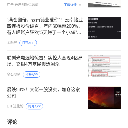
00:15
广告
云启创想运营商
了解详情
“满仓翻倍，云南锗业爱你”！云南锗业
四连板股价破百，年内涨幅超200%，
有人晒账户狂欢“5天赚了一个小a9”，
有人踏空失眠哭诉比下跌更难受
金融界
打开APP
联创光电遍地惊雷！实控人套现4亿离
场，交银4万基民惨遭闷杀
金石随笔
打开APP
暴跌53%！大佬一股没卖，加仓这家
公司
ETF进化论
打开APP
评论