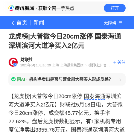
· 获取全网一手热点
打开
首页
新闻
无障碍
龙虎榜|大普微今日20cm涨停 国泰海通
深圳滨河大道净买入2亿元
财联社
关注
2026年5月18日16:29
上海
上海报业集团旗下《财联社》官方
账号
问AI
·
机构净卖出是否与营业部大额买入形成反差？
【龙虎榜|大普微今日20cm涨停
国泰海通
深圳滨
河大道净买入2亿元】财联社5月18日电，大普微
今日20cm涨停，成交额45.77亿元，换手率
22.62%，盘后龙虎榜数据显示，有1家机构专用
席位净卖出3355.76万元。国泰海通深圳滨河大道