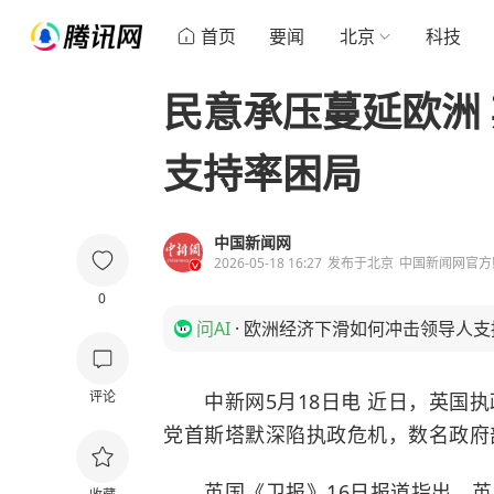
首页
要闻
北京
科技
民意承压蔓延欧洲
支持率困局
中国新闻网
2026-05-18 16:27
发布于
北京
中国新闻网官方
0
问AI
·
欧洲经济下滑如何冲击领导人支
评论
中新网5月18日电 近日，英国执
党首斯塔默深陷执政危机，数名政府
英国《卫报》16日报道指出，英