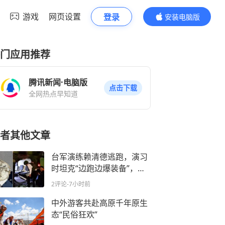
游戏
网页设置
登录
安装电脑版
内容更精彩
门应用推荐
腾讯新闻·电脑版
点击下载
全网热点早知道
者其他文章
台军演练赖清德逃跑，演习
时坦克“边跑边爆装备”，被
民众提醒才捡回来
2评论
-7小时前
中外游客共赴高原千年原生
态“民俗狂欢”