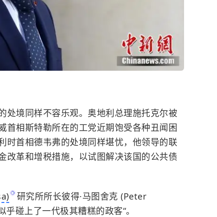
处境同样不容乐观。奥地利总理施托克尔被
威首相斯特勒所在的工党近期饱受各种丑闻困
利时首相德韦弗的处境同样堪忧，他领导的联
金改革和增税措施，以试图解决该国的公共债
a)
研究所所长彼得·马图舍克 (Peter
洲“似乎碰上了一代极其糟糕的政客“。