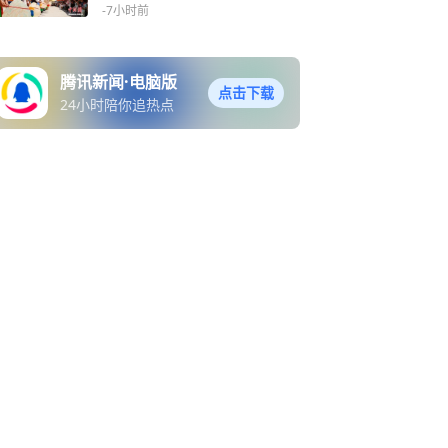
-7小时前
腾讯新闻·电脑版
点击下载
24小时陪你追热点