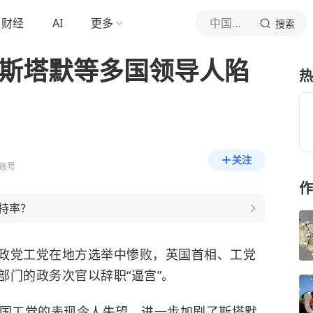
财经
AI
更多
中国新闻网
搜索
 斯塔默等多国领导人陷
热
关注
账号
作
持率？
政党工党在地方选举中惨败，英国首相、工党
部门的政务次官以辞职“逼宫”。
国工党的表现令人失望，进一步加剧了斯塔默