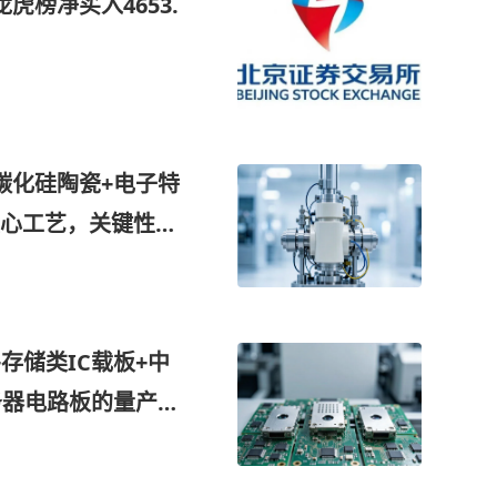
虎榜净买入4653.
碳化硅陶瓷+电子特
心工艺，关键性能
内主流半导体设备
产潮，这家公司获净
存储类IC载板+中
务器电路板的量产能
中，AI服务器PCB
入这家公司