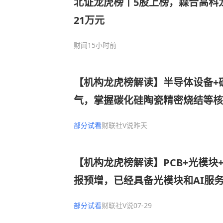
北证龙虎榜丨5股上榜，森合高科龙
21万元
财闻
15小时前
【机构龙虎榜解读】半导体设备+
气，掌握碳化硅陶瓷精密烧结等核
比肩国际头部企业，已批量供应国
部分试看
财联社V说
昨天
厂商，有望受益于本轮AI芯片扩
买入
【机构龙虎榜解读】PCB+光模块+
报预增，已经具备光模块和AI服
力，1.6T光模块PCB产品正常生产
部分试看
财联社V说
07-29
处于客户验证阶段，机构大额净买