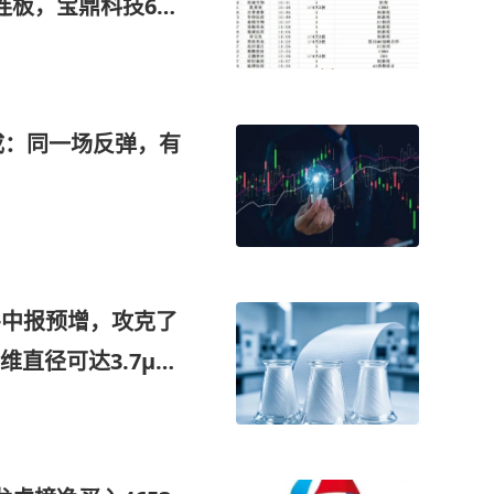
连板，宝鼎科技6天
成：同一场反弹，有
+中报预增，攻克了
直径可达3.7μm
PCB源头关键材料
入这家公司9.5亿