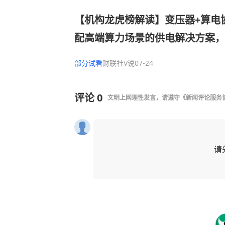
【机构龙虎榜解读】变压器+算电
配高端算力场景的供电解决方案，
方电网等重大工程，与维斯塔斯、
部分试看
财联社V说
07-24
部企业合作，机构大额净买入这家
评论
0
文明上网理性发言，请遵守
《新闻评论服务
请