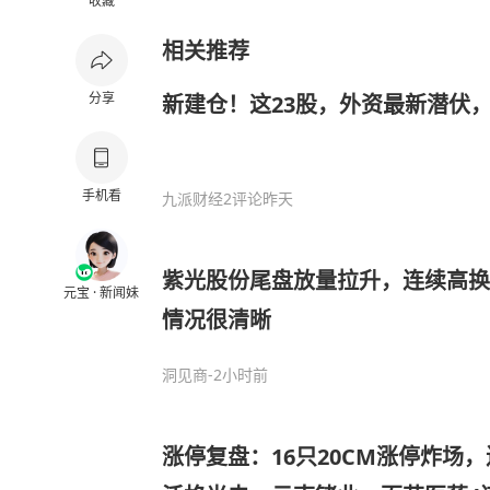
收藏
相关推荐
分享
新建仓！这23股，外资最新潜伏
手机看
九派财经
2评论
昨天
紫光股份尾盘放量拉升，连续高换
元宝 · 新闻妹
情况很清晰
洞见商
-2小时前
涨停复盘：16只20CM涨停炸场