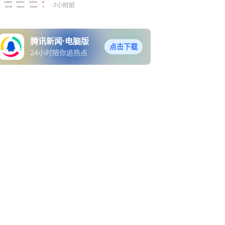
夜看点
-7小时前
腾讯新闻·电脑版
点击下载
24小时陪你追热点