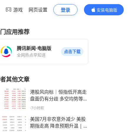
游戏
网页设置
登录
安装电脑版
内容更精彩
门应用推荐
腾讯新闻·电脑版
点击下载
全网热点早知道
者其他文章
港股风向标｜恒指低开高走
盘面仍有分歧 多空均势等待
破局信号
-7小时前
美国7月非农意外减少 美股
期指走高 降息预期升温 | 今