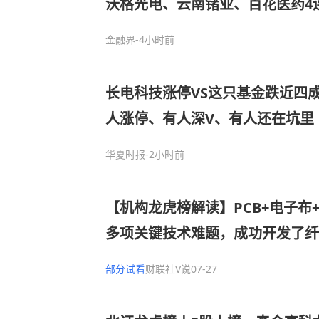
沃格光电、云南锗业、百花医药4
5板，华正新材4天3板！
金融界
-4小时前
长电科技涨停VS这只基金跌近四
人涨停、有人深V、有人还在坑里
华夏时报
-2小时前
【机构龙虎榜解读】PCB+电子布
多项关键技术难题，成功开发了纤维
的超细纱等优势产品，解决了高端
部分试看
财联社V说
07-27
长期依赖进口的问题，机构大额净买