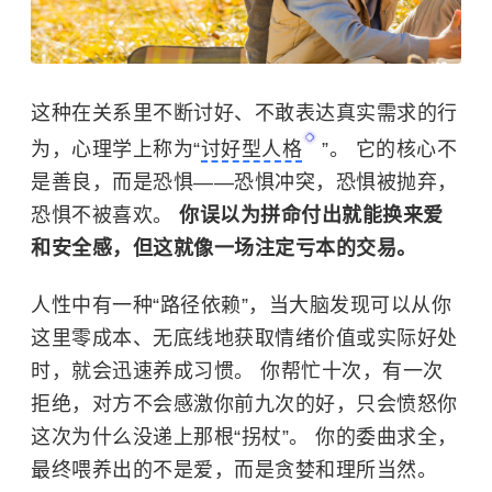
这种在关系里不断讨好、不敢表达真实需求的行
为，心理学上称为“
讨好型人格
”。 它的核心不
是善良，而是恐惧——恐惧冲突，恐惧被抛弃，
恐惧不被喜欢。
你误以为拼命付出就能换来爱
和安全感，但这就像一场注定亏本的交易。
人性中有一种“路径依赖”，当大脑发现可以从你
这里零成本、无底线地获取情绪价值或实际好处
时，就会迅速养成习惯。 你帮忙十次，有一次
拒绝，对方不会感激你前九次的好，只会愤怒你
这次为什么没递上那根“拐杖”。 你的委曲求全，
最终喂养出的不是爱，而是贪婪和理所当然。