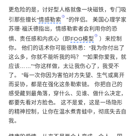
更危险的是，讨好型人格就像一块磁铁，专门吸
引那些擅长“
情感勒索
”的伴侣。 美国心理学家
苏珊·福沃德指出，情感勒索者会利用你的恐
惧、责任感和内疚心（即
FOG模型
）来控制
你。 他们的话术你可能很熟悉：“我为你付出了
这么多，你就不能听我的吗？ ”“如果你爱我，就
应该……”“你这样做，太让我伤心了，我受不
了。 ”每一次你因为害怕对方失望、生气或离开
而妥协，都是在强化这条勒索链。 你把自己的
感受藏到最角落，穿什么、见谁、做什么决定，
都要先看对方脸色。 这不是爱，这是一场隐形
的精神控制，让你在温水煮青蛙中，彻底失去自
我。