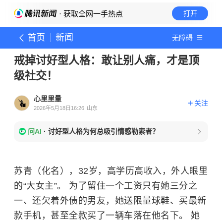
· 获取全网一手热点
打开
首页
新闻
无障碍
戒掉讨好型人格：敢让别人痛，才是顶
级社交！
心里里量
关注
2026年5月18日16:26
山东
问AI
·
讨好型人格为何总吸引情感勒索者？
苏青（化名），32岁，高学历高收入，外人眼里
的“大女主”。 为了留住一个工资只有她三分之
一、还欠着外债的男友，她送限量球鞋、买最新
款手机，甚至全款买了一辆车落在他名下。 她