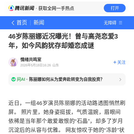
· 获取全网一手热点
打开
首页
新闻
无障碍
46岁陈丽娜近况曝光！曾与高尧恋爱3
年，如今风韵犹存却婚恋成谜
情绪共鸣室
关注
2026年5月18日16:26
山东
问AI
·
陈丽娜如何从为爱奔赴转变为自我投资？
近日，一组46岁演员陈丽娜的活动路透图悄然刷
屏。 照片里，她身姿挺拔，气质温婉，眉眼间
依稀是当年那个敢爱敢恨的“石晶”，却多了岁月
沉淀后的从容与优雅。 网友惊叹于她的“冻龄”状