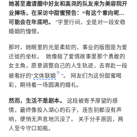
她甚至邀请圈中好友和高尧的队友来为美容院开
业捧场，在采访中甜蜜预告：“有这个意向呢…
可能会在年底吧。
”字里行间，全是对一段安稳
婚姻的憧憬。
那时，她眼里的光是柔软的，事业的版图是为爱
迁徙的坐标。 ​ 她像极了爱情故事里那个勇敢的
女主角，愿意调整自己的人生轨迹，去奔赴一段
被看好的“
文体联姻
”。 网友们为这份甜蜜喝
彩，期待着一场圆满的婚礼。
然而，生活不是剧本。
这段被寄予厚望的感
情，最终像投入湖心的石子，连告别都没有声
响，便悄无声息地沉没了。 关于分手原因，两
人至今守口如瓶。