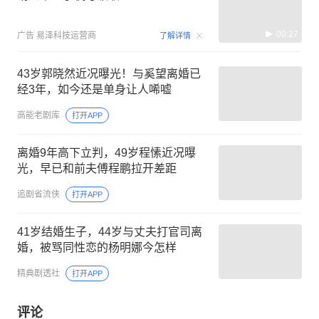
00:27
广告
易泽科技运营商
了解详情
43岁郭晓然近况曝光！与奚望离婚已
经3年，如今还是单身让人唏嘘
高能老剧库
打开APP
离婚9年高下立判，49岁程愫近况曝
光，早已和前夫傅程鹏拉开差距
追剧省流侠
打开APP
41岁结婚生子，44岁与丈夫打官司离
婚，被骂同性恋的杨明娜今怎样
精典剧透社
打开APP
评论