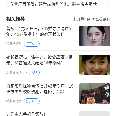
专业广告策划，提升品牌知名度，驱动销售增长
相关推荐
打开腾讯新闻查看更多
曾被4个男人狂追，和5婚导演同居5
年，45岁隐婚多年的她现状如何
精典剧透社
打开APP
她长得漂亮，演技好，被父母逼迫相
亲，和普通丈夫结婚16年零绯闻
追剧省流侠
打开APP
百花影后陈冲自传揭开43年伤疤：19
岁被老外校医侵犯，选择了沉默
精典剧透社
打开APP
请凭本人手机号领取！