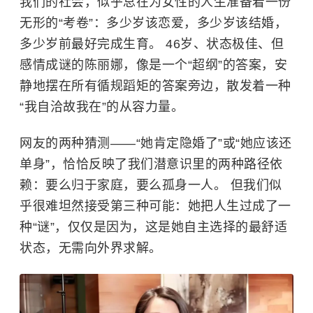
我们的社会，似乎总在为女性的人生准备着一份
无形的“考卷”：多少岁该恋爱，多少岁该结婚，
多少岁前最好完成生育。 46岁、状态极佳、但
感情成谜的陈丽娜，像是一个“超纲”的答案，安
静地摆在所有循规蹈矩的答案旁边，散发着一种
“我自洽故我在”的从容力量。
网友的两种猜测——“她肯定隐婚了”或“她应该还
单身”，恰恰反映了我们潜意识里的两种路径依
赖：要么归于家庭，要么孤身一人。 但我们似
乎很难坦然接受第三种可能：她把人生过成了一
种“谜”，仅仅是因为，这是她自主选择的最舒适
状态，无需向外界求解。