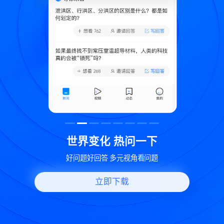
致
世界变化 热问一下
好问题好回答 多元视角看问题
立即下载