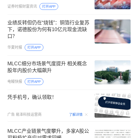
证券时报财富资讯
打开APP
业绩反转但仍在“烧钱”：铜箔行业复苏
下，诺德股份为何有10亿元现金流缺
口？
华夏时报
打开APP
MLCC细分市场景气度提升 相关概念
股年内股价大幅飙升
电鳗快报
打开APP
凭手机号，确认领取！
00:15
广告
易泽科技运营商
了解详情
MLCC产业链景气度攀升，多家A股公
司积极扩产应对需求回暖