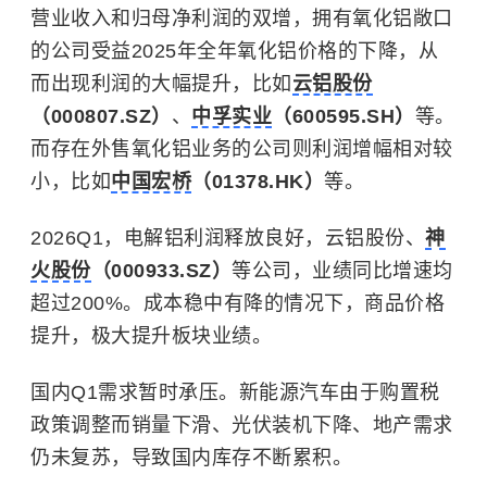
营业收入和归母净利润的双增，拥有氧化铝敞口
的公司受益2025年全年氧化铝价格的下降，从
而出现利润的大幅提升，比如
云铝股份
（000807.SZ）
、
中孚实业
（600595.SH）
等。
而存在外售氧化铝业务的公司则利润增幅相对较
小，比如
中国宏桥
（01378.HK）
等。
2026Q1，电解铝利润释放良好，云铝股份、
神
火股份
（000933.SZ）
等公司，业绩同比增速均
超过200%。成本稳中有降的情况下，商品价格
提升，极大提升板块业绩。
国内Q1需求暂时承压。新能源汽车由于购置税
政策调整而销量下滑、
光伏
装机下降、地产需求
仍未复苏，导致国内库存不断累积。