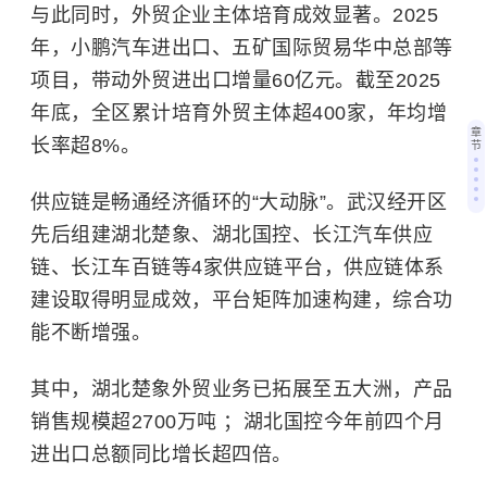
与此同时，外贸企业主体培育成效显著。2025
年，小鹏汽车进出口、五矿国际贸易华中总部等
项目，带动外贸进出口增量60亿元。
截至2025
年底，全区累计培育外贸主体超400家，年均增
章
长率超8%。
节
供应链是畅通经济循环的“大动脉”。武汉经开区
先后组建湖北楚象、湖北国控、长江汽车供应
链、长江车百链等4家供应链平台，供应链体系
建设取得明显成效，平台矩阵加速构建，综合功
能不断增强。
其中，湖北楚象外贸业务已拓展至五大洲，产品
销售规模超2700万吨 ；湖北国控今年前四个月
进出口总额同比增长超四倍。