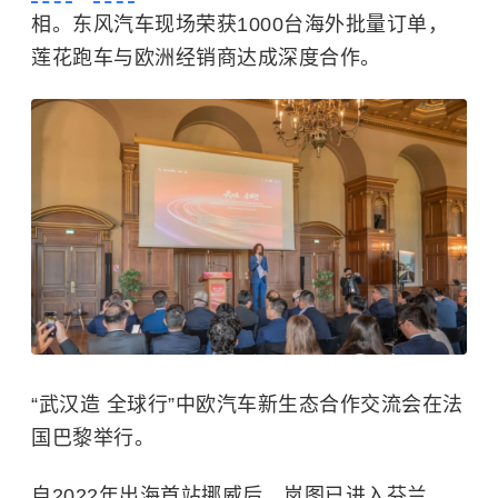
相。东风汽车现场荣获1000台海外批量订单，
莲花跑车与欧洲经销商达成深度合作。
“武汉造 全球行”中欧汽车新生态合作交流会在法
国巴黎举行。
自2022年出海首站挪威后，岚图已进入芬兰、