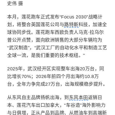
史伟 摄
本月，莲花跑车正式发布“Focus 2030”战略计
划，将整合英国莲花公司与
路特斯
科技，加速全
球协同步伐。莲花跑车西欧负责人马克·拉乌尔
曾公开点赞，面向欧洲销售的大部分车辆均为
“武汉制造”，“武汉工厂的自动化水平和制造工艺
全球一流，是我们重要的技术枢纽。”
2025年，武汉经开区实现整车出海20万台，同
比增长70%；2026年前四个月出海约10.8万
台，全年力争完成27万台，出海规模稳步提升。
从东风自主品牌扬帆出海，到
东风本田
返销日
本、莲花汽车出口加拿大，“车谷造”海外影响力
与日俱增，正从产品到品牌、从燃油车到高端新