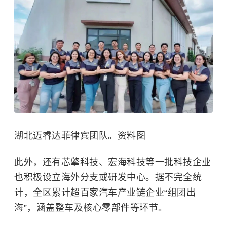
湖北迈睿达菲律宾团队。资料图
此外，还有芯擎科技、宏海科技等一批科技企业
也积极设立海外分支或研发中心。据不完全统
计，全区累计超百家汽车产业链企业“组团出
海”，涵盖整车及核心零部件等环节。