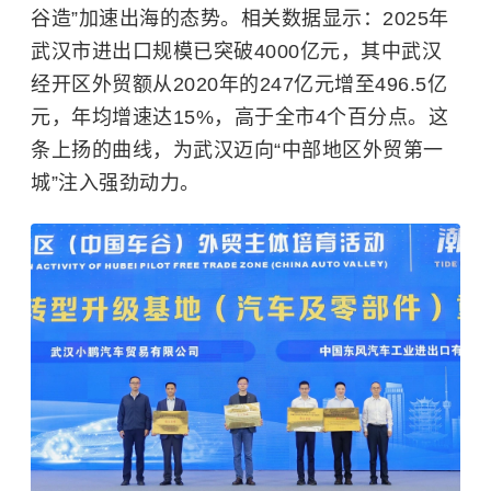
谷造”加速出海的态势。相关数据显示：2025年
武汉市进出口规模已突破4000亿元，其中武汉
经开区外贸额从2020年的247亿元增至496.5亿
元，年均增速达15%，高于全市4个百分点。这
条上扬的曲线，为武汉迈向“中部地区外贸第一
城”注入强劲动力。