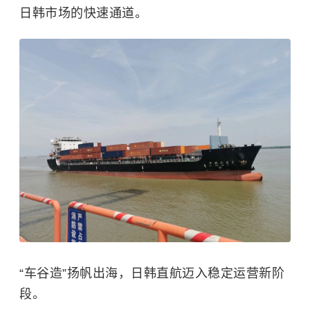
日韩市场的快速通道。
“车谷造”扬帆出海，日韩直航迈入稳定运营新阶
段。