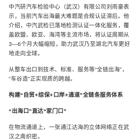
中汽研汽车检验中心（武汉）有限公司刘雨豪表
示，当前汽车出海最大难题是合规认证滞后。他
介绍，中汽武检已落地检测认证一体化服务，覆
盖欧盟、欧亚、海湾等主流市场，将认证周期从
3—6个月大幅缩短，助力武汉乃至湖北汽车更好
地走向全球。
从整车出口到技术、标准、服务等“全链出海”，
“车谷造”正实现质的跨越。
构建“自贸+综保+口岸+通道”全链条服务体系
“出海口”直达“家门口”
在物流通道上，一张通江达海的立体网络正在武
汉之南织密。