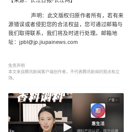
【来源：长江日报-长江网】
声明：此文版权归原作者所有，若有来
源错误或者侵犯您的合法权益，您可通过邮箱与
我们取得联系，我们将及时进行处理。邮箱地
址：jpbl@jp.jiupainews.com
免责声明
本文来自腾讯新闻客户端创作者，不代表腾讯新闻的观点和立
场。
广告