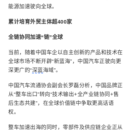
能源加速驶向全球。
累计培育外贸主体超400家
全链协同加速“链”全球
当前，随着中国车企以自主创新的产品和技术在
全球市场不断开辟“新蓝海”，中国汽车正驶向更
深更广的“
深蓝
海域”。
中国汽车流通协会副会长罗磊分析，中国品牌正
从“整车出口”转向“技术输出+全产业链协同+售
后生态共建”，在全球价值链中争取更高话语
权。
整车加速出海的同时，
零部件及供应链企业正从