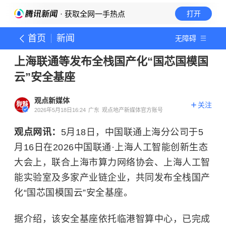
· 获取全网一手热点
打开
首页
新闻
无障碍
上海联通等发布全栈国产化“国芯国模国
云”安全基座
观点新媒体
关注
2026年5月18日16:24
广东
观点地产新媒体官方账号
观点网讯：
5月18日，中国联通上海分公司于5
月16日在2026中国联通·上海人工智能创新生态
大会上，联合上海市算力网络协会、上海人工智
能实验室及多家产业链企业，共同发布全栈国产
化“国芯国模国云”安全基座。
据介绍，该安全基座依托临港智算中心，已完成