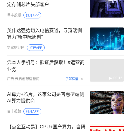
定存储芯片头部客户
巨丰投顾
打开APP
英伟达强势切入电信赛道，寻觅端侧
算力“新中际旭创”
览富财经网
打开APP
凭本人手机号：验证后获取！#运营商
业务
00:15
广告
云启创想运营商
了解详情
AI算力+芯片，这家公司是普惠型端侧
AI算力提供商
巨丰投顾
打开APP
【点金互动易】CPU+国产算力，自研