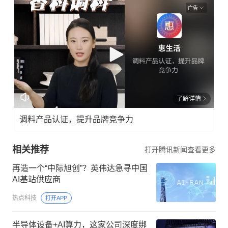
广告
了解详情
调料产品认证，提升品牌竞争力
相关推荐
打开腾讯新闻查看更多
再造一个“中际旭创”？英伟达急寻中国
AI基站供应商
热点科技
打开APP
半导体设备+AI算力，这家公司深度绑