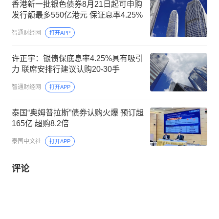
香港新一批银色债券8月21日起可申购
发行额最多550亿港元 保证息率4.25%
智通财经网
打开APP
许正宇：银债保底息率4.25%具有吸引
力 联席安排行建议认购20-30手
智通财经网
打开APP
泰国“奥姆普拉斯”债券认购火爆 预订超
165亿 超购8.2倍
泰国中文社
打开APP
评论