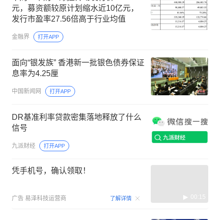
元，募资额较原计划缩水近10亿元，
发行市盈率27.56倍高于行业均值
金融界
打开APP
面向“银发族” 香港新一批银色债券保证
息率为4.25厘
中国新闻网
打开APP
DR基准利率贷款密集落地释放了什么
信号
九派财经
打开APP
凭手机号，确认领取！
00:15
广告
易泽科技运营商
了解详情