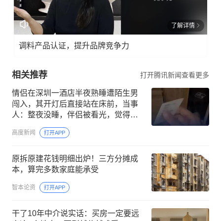
了解详情
调料产品认证，提升品牌竞争力
相关推荐
打开腾讯新闻查看更多
情侣在深圳一酒店半夜熟睡遭陌生男
闯入，其开灯后直接站在床前，当事
人：整夜没睡，伴侣被看光，觉得不
受尊重；酒店事后承认严重工作失误
高度新闻
打开APP
原拆原建花钱明细出炉！三方分摊成
本，算完多数家庭能承受
智本论资
打开APP
干了10年中介说实话：买房一定要远