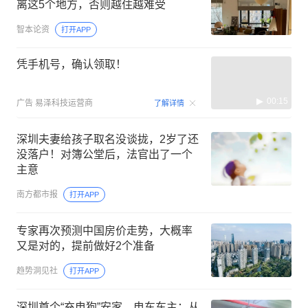
离这5个地方，否则越住越难受
智本论资
打开APP
凭手机号，确认领取！
00:15
广告
易泽科技运营商
了解详情
深圳夫妻给孩子取名没谈拢，2岁了还
没落户！对簿公堂后，法官出了一个
主意
南方都市报
打开APP
专家再次预测中国房价走势，大概率
又是对的，提前做好2个准备
趋势洞见社
打开APP
深圳首个“充电狗”安家，电车车主：从