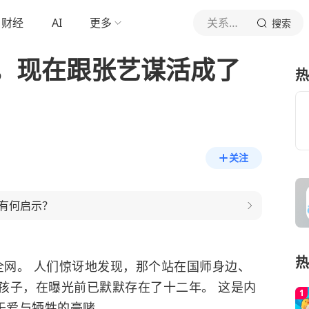
财经
AI
更多
关系维修站
搜索
，现在跟张艺谋活成了
热
关注
有何启示？
热
爆全网。 人们惊讶地发现，那个站在国师身边、
孩子，在曝光前已默默存在了十二年。 这是内
于爱与牺牲的豪赌。