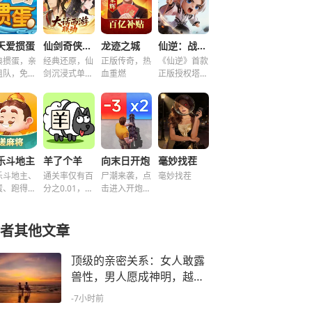
天爱掼蛋
仙剑奇侠传之新的开始
龙迹之城
仙逆：战天道
典掼蛋，亲
经典还原，仙
正版传奇，热
《仙逆》首款
组队，免费
剑沉浸式单机
血重燃
正版授权塔防
玩！
解谜！
手游
乐斗地主
羊了个羊
向末日开炮
毫妙找茬
乐斗地主、
通关率仅有百
尸潮来袭，点
毫妙找茬
蛋、跑得
分之0.01，快
击进入开炮宇
、好友房免
来挑战！~
宙！
玩！
者其他文章
顶级的亲密关系：女人敢露
兽性，男人愿成神明，越爱
越高级
-7小时前