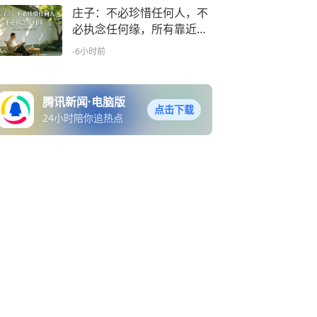
庄子：不必珍惜任何人，不
必执念任何缘，所有靠近，
皆为自渡
-6小时前
腾讯新闻·电脑版
点击下载
24小时陪你追热点