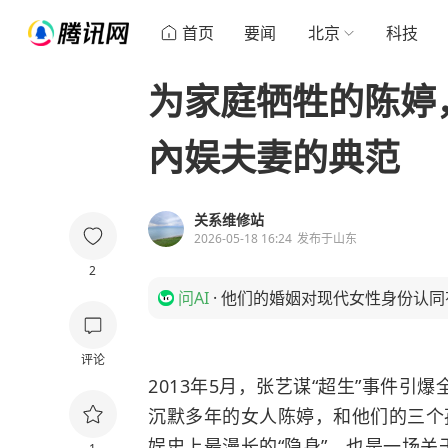
首页
要闻
北京
科技
为家庭牺牲的陈婷
內娱夫妻的典范
关系维修站
2026-05-18 16:24
发布于
山东
2
问AI
·
他们的婚姻对现代女性身份认同
评论
2013年5月，张艺谋“超生”事件引
沉默多年的女人陈婷，和他们的三个
娱史上最漫长的“隐身”，也是一场关