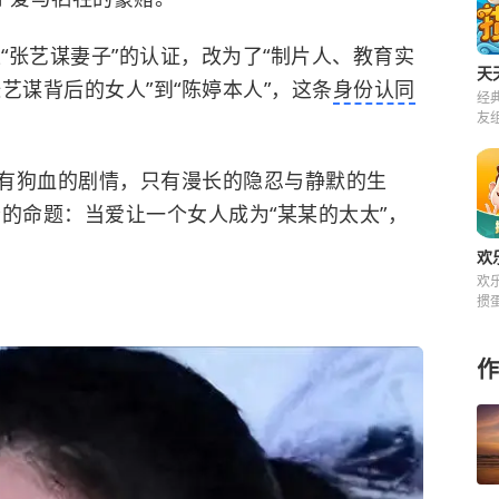
上“张艺谋妻子”的认证，改为了“制片人、教育实
天
张艺谋背后的女人”到“陈婷本人”，这条
身份认同
经
友
来
有狗血的剧情，只有漫长的隐忍与静默的生
的命题：当爱让一个女人成为“某某的太太”，
欢
欢
掼
快
费
作