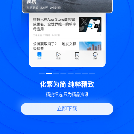
致
世界变化 热问一下
好问题好回答 多元视角看问题
立即下载