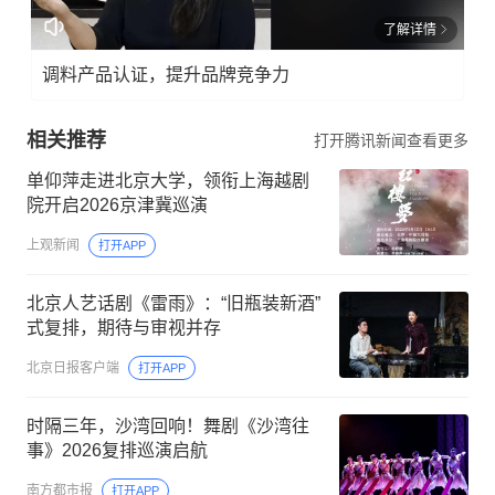
了解详情
调料产品认证，提升品牌竞争力
相关推荐
打开腾讯新闻查看更多
单仰萍走进北京大学，领衔上海越剧
院开启2026京津冀巡演
上观新闻
打开APP
北京人艺话剧《雷雨》：“旧瓶装新酒”
式复排，期待与审视并存
北京日报客户端
打开APP
时隔三年，沙湾回响！舞剧《沙湾往
事》2026复排巡演启航
南方都市报
打开APP