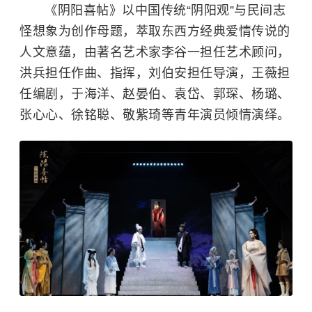
《阴阳喜帖》以中国传统“阴阳观”与民间志
怪想象为创作母题，萃取东西方经典爱情传说的
人文意蕴，由著名艺术家李谷一担任艺术顾问，
洪兵担任作曲、指挥，刘伯安担任导演，王薇担
任编剧，于海洋、赵晏伯、袁岱、郭琛、杨璐、
张心心、徐铭聪、敬紫琦等青年演员倾情演绎。