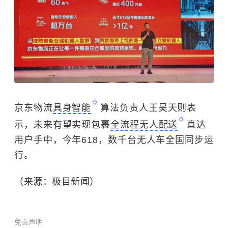
京东物流
具身智能
算法负责人王昊天则表
示，未来有望实现包裹
全流程无人配送
直达
用户手中，
今年618，数千台无人车全国同步运
行。
（来源：极目新闻）
免责声明