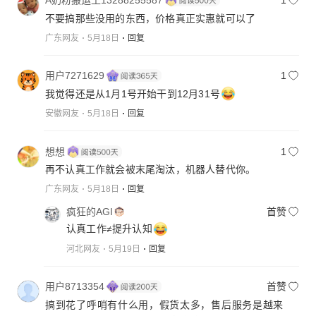
A奶粉搬运工13288255587
1
不要搞那些没用的东西，价格真正实惠就可以了
广东网友
5月18日
回复
用户7271629
1
我觉得还是从1月1号开始干到12月31号
安徽网友
5月18日
回复
想想
1
再不认真工作就会被末尾淘汰，机器人替代你。
广东网友
5月18日
回复
疯狂的AGI
首赞
认真工作≠提升认知
河北网友
5月19日
回复
用户8713354
首赞
搞到花了呼哨有什么用，假货太多，售后服务是越来