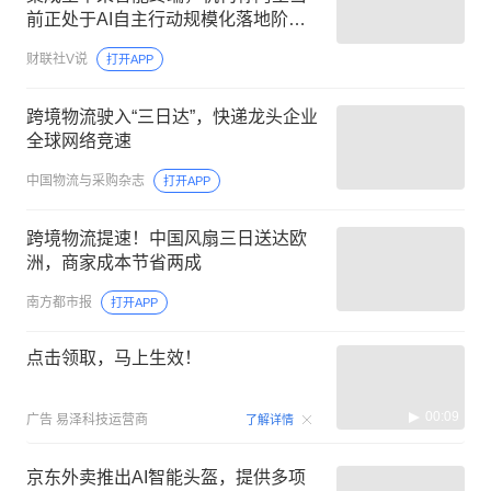
前正处于AI自主行动规模化落地阶
段，这家公司与阿里在AI应用、算力
财联社V说
打开APP
等多个领域订单持续落地
跨境物流驶入“三日达”，快递龙头企业
全球网络竞速
中国物流与采购杂志
打开APP
跨境物流提速！中国风扇三日送达欧
洲，商家成本节省两成
南方都市报
打开APP
点击领取，马上生效！
00:09
广告
易泽科技运营商
了解详情
京东外卖推出AI智能头盔，提供多项