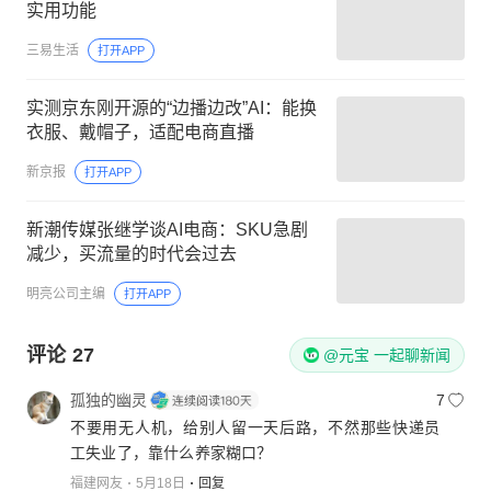
实用功能
三易生活
打开APP
实测京东刚开源的“边播边改”AI：能换
衣服、戴帽子，适配电商直播
新京报
打开APP
新潮传媒张继学谈AI电商：SKU急剧
减少，买流量的时代会过去
明亮公司主编
打开APP
评论
27
@元宝 一起聊新闻
孤独的幽灵
7
不要用无人机，给别人留一天后路，不然那些快递员
工失业了，靠什么养家糊口？
福建网友
5月18日
回复