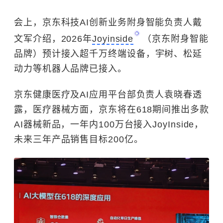
会上，
京东科技AI创新业务附身智能负责人
戴
文军介绍，
2026年
Joyinside
（京东
附身智能
品牌
）预计接入超千万终端设备，宇树、松延
动力等机器人品牌已接入。
京东健康医疗及AI应用平台部负责人袁晓春透
露，医疗器械方面，京东将在618期间推出多款
AI器械新品，一年内100万台接入JoyInside，
未来三年产品销售目标200亿。