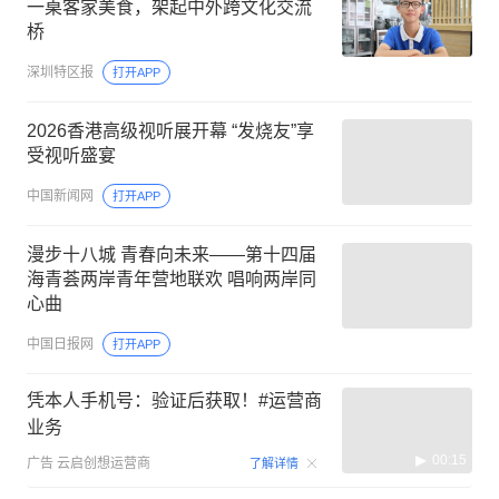
一桌客家美食，架起中外跨文化交流
桥
深圳特区报
打开APP
2026香港高级视听展开幕 “发烧友”享
受视听盛宴
中国新闻网
打开APP
漫步十八城 青春向未来——第十四届
海青荟两岸青年营地联欢 唱响两岸同
心曲
中国日报网
打开APP
凭本人手机号：验证后获取！#运营商
业务
00:15
广告
云启创想运营商
了解详情