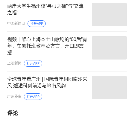
两岸大学生福州谈“寻根之福”与“交流
之福”
中国新闻网
打开APP
视频｜醉心上海本土山歌剧的“00后”青
年，在暑托班教奉贤方言，开口即震
撼
上观新闻
打开APP
全球青年看广州 | 国际青年组团南沙采
风 邂逅科创前沿与岭南风韵
广州外事
打开APP
评论