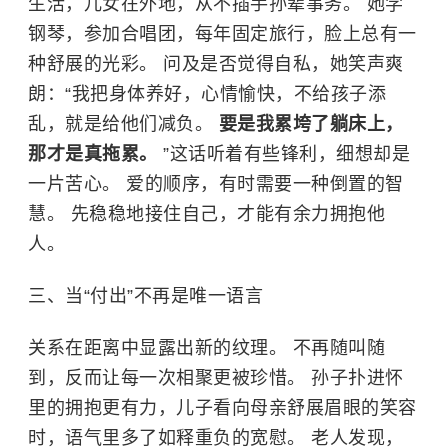
生活，儿女在外地，从不插手孙辈事务。 她学
钢琴，参加合唱团，每年固定旅行，脸上总有一
种舒展的光彩。 问及是否觉得自私，她笑声爽
朗：“我把身体养好，心情愉快，不给孩子添
乱，就是给他们减负。
要是我累垮了躺床上，
那才是真拖累。
”这话听着有些锋利，细想却是
一片苦心。 爱的顺序，有时需要一种倒置的智
慧。 先稳稳地接住自己，才能有余力拥抱他
人。
三、当“付出”不再是唯一语言
关系在距离中显露出新的纹理。 不再随叫随
到，反而让每一次相聚更被珍惜。 孙子扑进怀
里的拥抱更有力，儿子看向母亲舒展眉眼的笑容
时，语气里多了如释重负的宽慰。 老人发现，