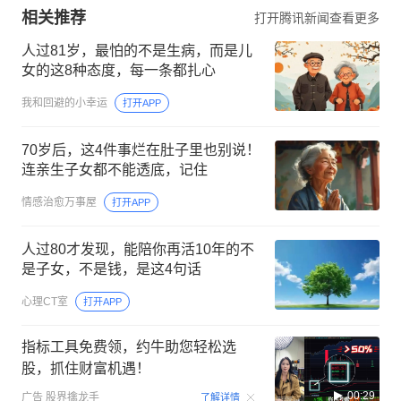
相关推荐
打开腾讯新闻查看更多
人过81岁，最怕的不是生病，而是儿
女的这8种态度，每一条都扎心
我和回避的小幸运
打开APP
70岁后，这4件事烂在肚子里也别说！
连亲生子女都不能透底，记住
情感治愈万事屋
打开APP
人过80才发现，能陪你再活10年的不
是子女，不是钱，是这4句话
心理CT室
打开APP
指标工具免费领，约牛助您轻松选
股，抓住财富机遇！
00:29
广告
股界擒龙手
了解详情