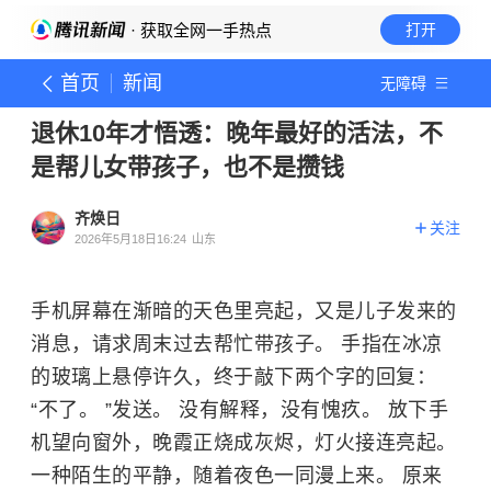
· 获取全网一手热点
打开
首页
新闻
无障碍
退休10年才悟透：晚年最好的活法，不
是帮儿女带孩子，也不是攒钱
齐焕日
关注
2026年5月18日16:24
山东
手机屏幕在渐暗的天色里亮起，又是儿子发来的
消息，请求周末过去帮忙带孩子。 手指在冰凉
的玻璃上悬停许久，终于敲下两个字的回复：
“不了。 ”发送。 没有解释，没有愧疚。 放下手
机望向窗外，晚霞正烧成灰烬，灯火接连亮起。
一种陌生的平静，随着夜色一同漫上来。 原来