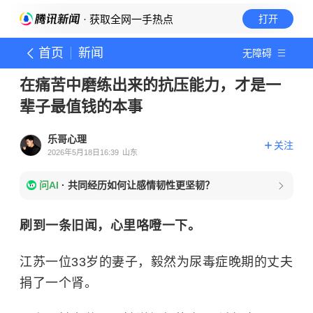
· 获取全网一手热点
打开
首页
新闻
无障碍
在痛苦中磨练出来的抗压能力，才是一
辈子最值钱的本事
乐哥心理
关注
2026年5月18日16:39
山东
问AI
·
共同经历如何让感情韧性更坚韧？
刷到一条旧闻，心里咯噔一下。
江苏一位33岁的妻子，毅然为尿毒症晚期的丈夫
捐了一个肾。