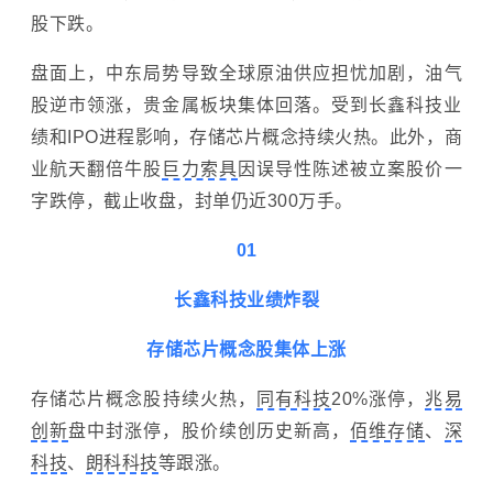
股下跌。
盘面上，
中东局势导致全球原油供应担忧加剧，油气
股逆市领涨，贵金属板块集体回落。受到长鑫科技业
绩和IPO进程影响，存储芯片概念持续火热。此外，商
业航天翻倍牛股
巨力索具
因误导性陈述被立案股价一
字跌停，截止收盘，封单仍近300万手。
01
长鑫科技业绩炸裂
存储芯片概念股集体上涨
存储芯片概念股持续火热，
同有科技
20%涨停，
兆易
创新
盘中封涨停，股价续创历史新高，
佰维存储
、
深
科技
、
朗科科技
等跟涨。