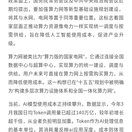
政策面上，国务院常务会议及中共中央政治局会议近
期均提出，要加强算力网等新型基础设施规划建设，
将其与水网、电网等置于同等重要位置。这标志着国
家层面正推动算力资源像电力一样实现统一调度与按
需供给，旨在降低
人工智能
使用成本，促进产业升
级。
算力网被类比为“算力版的国家电网”，它通过连接全国
数据中心与超算中心，实现算力的统一建设、调度与
供给。用户未来可直接在算力网上按需购买算力，从
而降低使用成本。这一构想已在“十五五”规划中被明确
为“构建多层次算力设施体系和全国一体化算力网”。
当前，AI模型使用成本正持续攀升。数据显示，今年3
月我国日均Token调用量已超过140万亿，较年初增长
超千倍，从业者负担明显加重。Token作为AI处理信息
的基本单位，其消耗量反映ai应用深度，成本则体现