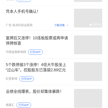
凭本人手机号确认！
00:09
广告
易泽科技运营商
了解详情
复牌后又涨停！10连板股票或再申请
停牌核查
中国金融新闻网
打开APP
5个跌停接3个涨停！4倍大牛股坐上
“过山车”，控股股东已落袋2.89亿元
红星新闻
打开APP
业绩全线爆表，股价却集体暴跌！
格隆汇
打开APP