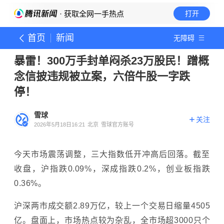
· 获取全网一手热点
打开
首页
新闻
无障碍
暴雷！300万手封单闷杀23万股民！蹭概
念信披违规被立案，六倍牛股一字跌
停！
雪球
关注
2026年5月18日16:21
北京
雪球官方账号
今天市场震荡调整，三大指数低开冲高后回落。截至
收盘，沪指跌0.09%，深成指跌0.2%，创业板指跌
0.36%。
沪深两市成交额2.89万亿，较上一个交易日缩量4505
亿。盘面上，市场热点较为杂乱，全市场超3000只个