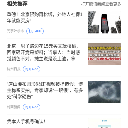
相关推荐
打开腾讯新闻查看更多
重磅！北京限购再松绑，外地人社保1
年就能买房！
光宇吐楼市
打开APP
北京一男子路边花15元买文玩核桃，
回家砸开竟是塑料；当事人：当时感
觉颜色不对，摊主说是没上油，拿回
去晒几天就好，没想到她做戏做全套
杭州日报
打开APP
“庐山瀑布圆形彩虹”视频被指造假：博
主称系实拍，专家却说“一眼假”，有多
处“科学硬伤”
封面新闻
打开APP
凭本人手机号确认！