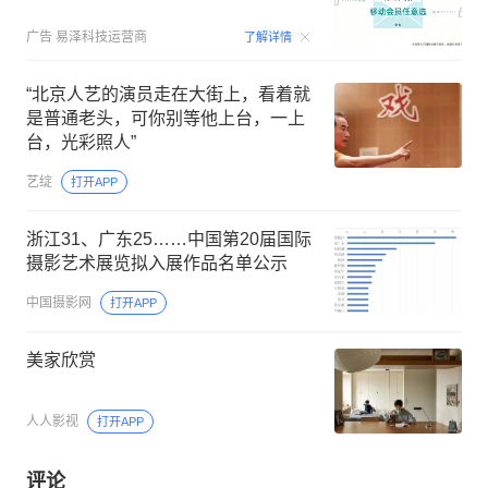
00:09
广告
易泽科技运营商
了解详情
“北京人艺的演员走在大街上，看着就
是普通老头，可你别等他上台，一上
台，光彩照人”
艺绽
打开APP
浙江31、广东25……中国第20届国际
摄影艺术展览拟入展作品名单公示
中国摄影网
打开APP
美家欣赏
人人影视
打开APP
评论