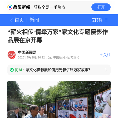
· 获取全网一手热点
打开
首页
新闻
无障碍
“薪火相传·情牵万家”家文化专题摄影作
品展在京开幕
中国新闻网
关注
2026年5月18日16:22
北京
中国新闻网官方账号
问AI
·
家文化摄影展如何用光影讲述万家故事？