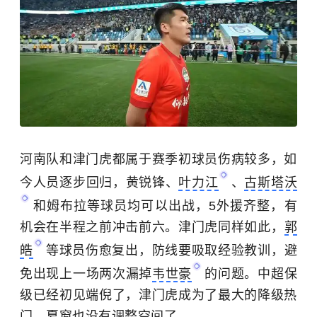
河南队和津门虎都属于赛季初球员伤病较多，如
今人员逐步回归，黄锐锋、
叶力江
、
古斯塔沃
和姆布拉等球员均可以出战，5外援齐整，有
机会在半程之前冲击前六。津门虎同样如此，
郭
皓
等球员伤愈复出，防线要吸取经验教训，避
免出现上一场两次漏掉
韦世豪
的问题。中超保
级已经初见端倪了，津门虎成为了最大的降级热
门，夏窗也没有调整空间了。