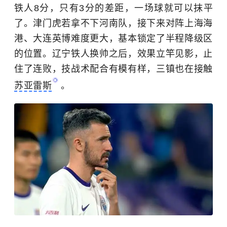
铁人8分，只有3分的差距，一场球就可以抹平
了。津门虎若拿不下河南队，接下来对阵上海海
港、大连英博难度更大，基本锁定了半程降级区
的位置。辽宁铁人换帅之后，效果立竿见影，止
住了连败，技战术配合有模有样，三镇也在接触
苏亚雷斯
。