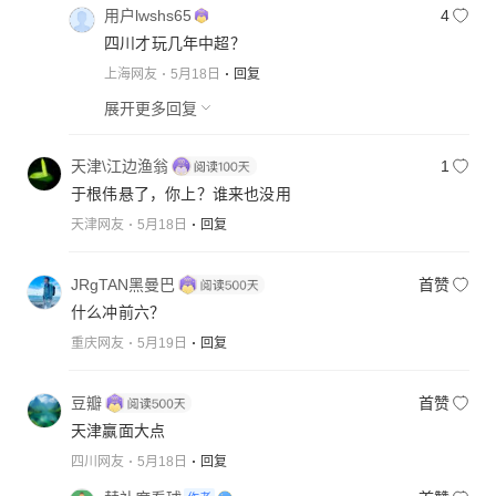
用户lwshs65
4
四川才玩几年中超？
上海网友
5月18日
回复
展开更多回复
天津\江边渔翁
1
于根伟悬了，你上？谁来也没用
天津网友
5月18日
回复
JRgTAN黑曼巴
首赞
什么冲前六？
重庆网友
5月19日
回复
豆瓣
首赞
天津赢面大点
四川网友
5月18日
回复