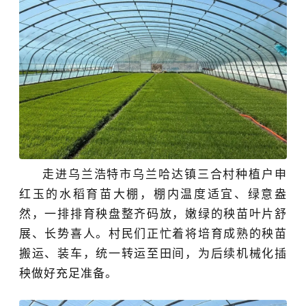
走进乌兰浩特市乌兰哈达镇三合村种植户申
红玉的水稻育苗大棚
，棚内温度适宜、绿意盎
然，
一排排育秧盘整齐码放，嫩绿的秧苗叶片舒
展、长势喜人。村民们正
忙着
将培育
成熟
的秧苗
搬运、装车，
统一
转运至田间，为后续机械化插
秧做好充足准备。