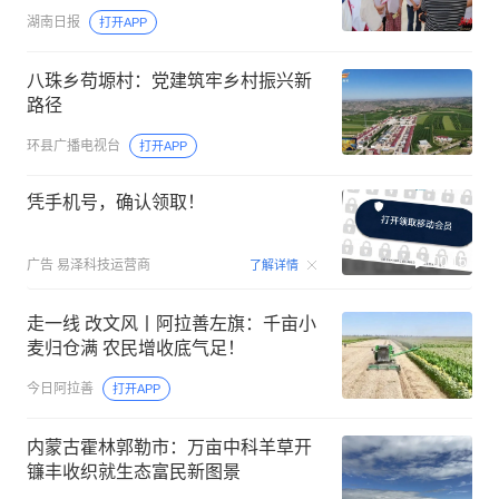
湖南日报
打开APP
八珠乡苟塬村：党建筑牢乡村振兴新
路径
环县广播电视台
打开APP
凭手机号，确认领取！
00:15
广告
易泽科技运营商
了解详情
走一线 改文风丨阿拉善左旗：千亩小
麦归仓满 农民增收底气足！
今日阿拉善
打开APP
内蒙古霍林郭勒市：万亩中科羊草开
镰丰收织就生态富民新图景