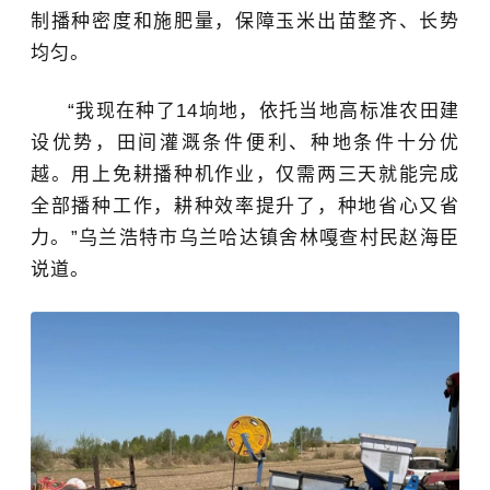
制播种密度和施肥量，保障玉米出苗整齐、长势
均匀。
“我现在种了
14垧地，依托当地高标准农田建
设优势，田间灌溉条件便利、种地条件十分优
越。用上免耕播种机作业，仅需两三天就能完成
全部播种工作，耕种效率提升了，种地省心又省
力。
”
乌兰浩特市乌兰哈达镇舍林嘎查村民
赵海臣
说道。