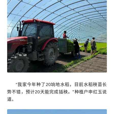
“我家今年种了
20垧地水稻，目前水稻秧苗长
势不错，预计20天能完成插秧。
”
种植户
申红玉说
道。