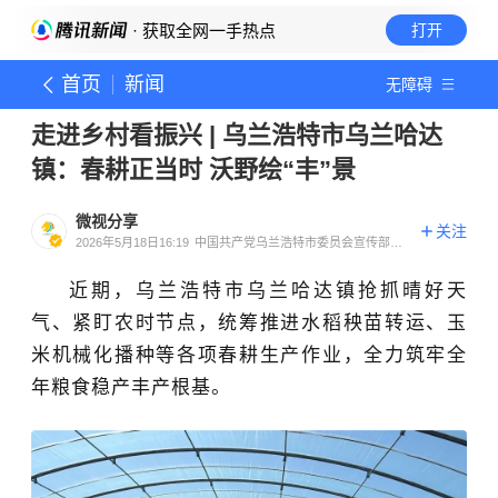
· 获取全网一手热点
打开
首页
新闻
无障碍
走进乡村看振兴 | 乌兰浩特市乌兰哈达
镇：春耕正当时 沃野绘“丰”景
微视分享
关注
2026年5月18日16:19
中国共产党乌兰浩特市委员会宣传部官
方账号
近期，乌兰浩特市乌兰哈达镇抢抓晴好天
气、紧盯农时节点，统筹推进水稻秧苗转运、玉
米机械化播种等各项春耕生产作业，全力筑牢全
年粮食稳产丰产根基。