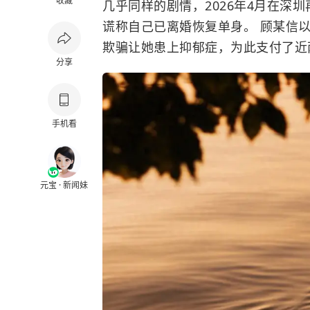
收藏
几乎同样的剧情，2026年4月在深
谎称自己已离婚恢复单身。 顾某信
欺骗让她患上抑郁症，为此支付了近
分享
手机看
元宝 · 新闻妹