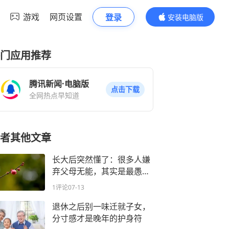
游戏
网页设置
登录
安装电脑版
内容更精彩
门应用推荐
腾讯新闻·电脑版
点击下载
全网热点早知道
者其他文章
长大后突然懂了：很多人嫌
弃父母无能，其实是最愚蠢
的通透
1评论
07-13
退休之后别一味迁就子女，
分寸感才是晚年的护身符