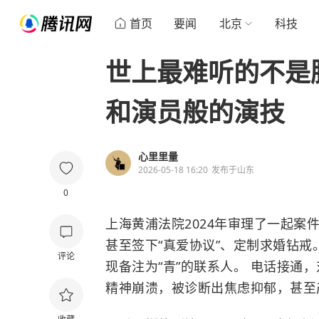
首页
要闻
北京
科技
世上最难听的不是
和演员般的演技
心里里量
2026-05-18 16:20
发布于
山东
0
上海黄浦法院2024年审理了一起案
甚至签下“真爱协议”、定制求婚钻戒
评论
现备注为“青”的联系人。 电话接通
精神崩溃，被诊断出焦虑抑郁，甚至