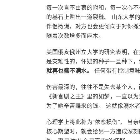
每一次言不由衷的附和，每一次心不
的基石上凿出一道裂缝。
山东大学
的
伴侣撒谎，对方也会更倾向于对你撒谎
随着次数增多而麻木。
美国俄亥俄州立大学的研究表明，在
是灾难性的，怀疑的种子一旦种下，
就再也盛不满水。
任何带有控制意
伤害最深的，往往不是失去某个人，
《
新喜剧之王
》里的如梦，一直以为
为了她辛苦赚来的钱。 这就像溺水
心理学上将此称为“依恋损伤”。 当
核心期望时，就会给另一方造成深刻