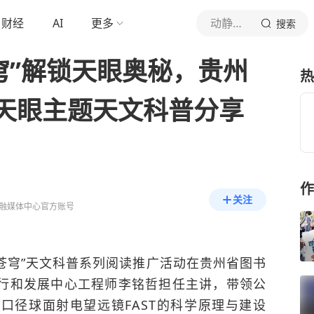
财经
AI
更多
动静新闻
搜索
穹”解锁天眼奥秘，贵州
热
天眼主题天文科普分享
作
关注
融媒体中心官方账号
梦苍穹”天文科普系列阅读推广活动在贵州省图书
运行和发展中心工程师李铭哲担任主讲，带领公
0米口径球面射电望远镜
FAST的科学原理与建设