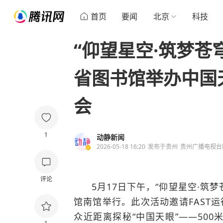
首页
要闻
北京
科技
“仰望星空·筑梦苍
省图书馆举办中国
会
1
动静新闻
2026-05-18 16:20
发布于
贵州
贵州广播电视台
评论
5月17日下午，“仰望星空·筑
馆南馆举行。此次活动邀请FAST
众近距离探秘“中国天眼”——
50