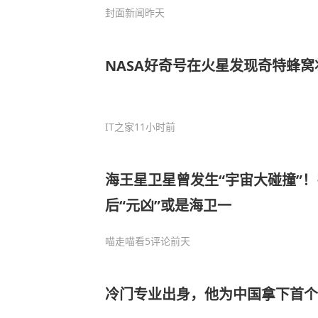
封面新闻
昨天
NASA好奇号在火星发现奇特蜂
IT之家
11小时前
海王星卫星曾发生“宇宙大碰撞”
后“元凶”或是海卫一
喵走喵看
5评论
前天
冷门专业出身，他为中国拿下首个