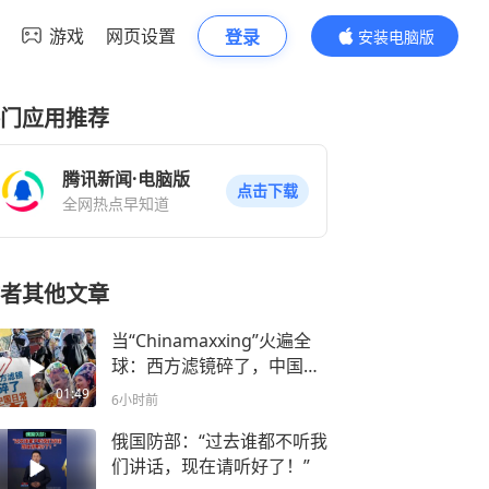
游戏
网页设置
登录
安装电脑版
内容更精彩
门应用推荐
腾讯新闻·电脑版
点击下载
全网热点早知道
者其他文章
当“Chinamaxxing”火遍全
球：西方滤镜碎了，中国日
常亮了
01:49
6小时前
俄国防部：“过去谁都不听我
们讲话，现在请听好了！”