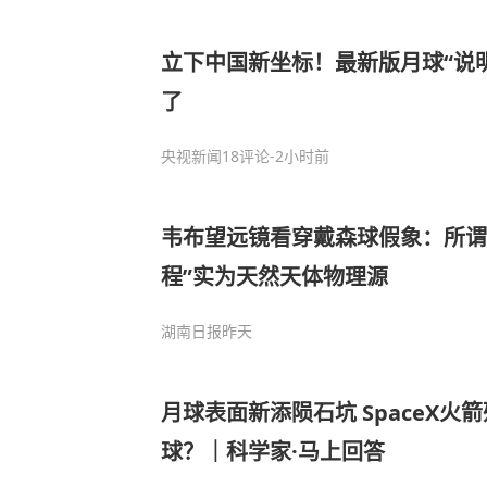
立下中国新坐标！最新版月球“说
了
央视新闻
18评论
-2小时前
韦布望远镜看穿戴森球假象：所谓
程”实为天然天体物理源
湖南日报
昨天
月球表面新添陨石坑 SpaceX火
球？｜科学家·马上回答