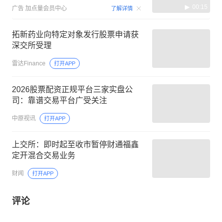
00:15
广告
加点量会员中心
了解详情
拓新药业向特定对象发行股票申请获
深交所受理
雷达Finance
打开APP
2026股票配资正规平台三家实盘公
司：靠谱交易平台广受关注
中原视讯
打开APP
上交所：即时起至收市暂停财通福鑫
定开混合交易业务
财闻
打开APP
评论