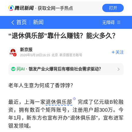
· 获取全网一手热点
打开
首页
新闻
无障碍
“退休俱乐部”靠什么赚钱？能火多久？
新京报
关注
2026年5月18日16:15
北京
新京报官方账号
问AI
·
银发产业火爆背后有哪些社会需求驱动？
老年人生意为何成了香饽饽？
最近，上海一家
退休俱乐部
完成了亿元级B轮融
资，拥有数百个矩阵账号，注册用户超300万。今
年1月，
新东方
也宣布开办“退休俱乐部”，宣布进军
银发领域。