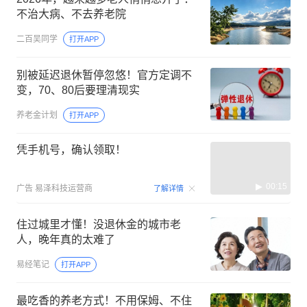
不治大病、不去养老院
二百吴同学
打开APP
别被延迟退休暂停忽悠！官方定调不
变，70、80后要理清现实
养老金计划
打开APP
凭手机号，确认领取！
00:15
广告
易泽科技运营商
了解详情
住过城里才懂！没退休金的城市老
人，晚年真的太难了
易经笔记
打开APP
最吃香的养老方式！不用保姆、不住