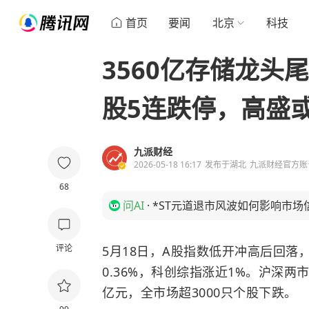
首页
要闻
北京
科技
3560亿存储龙头
股5连跌停，高盛
九派财经
2026-05-18 16:17
发布于
湖北
九派财经官方账
68
问AI
·
*ST元道退市风波如何影响市场
评论
5月18日，A股指数低开冲高后回落，
0.36%，科创综指涨近1%。沪深两市
亿元，全市场超3000只个股下跌。