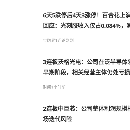
6天5跌停后4天3涨停！百合花上
回应：光刻胶收入仅占0.084%
毕！
金融界
1评论
刚刚
3连板沃格光电：公司在泛半导体
早期阶段，相关经营主体仍处亏损
财闻
1小时前
2连板中巨芯：公司整体利润规模
场迭代风险