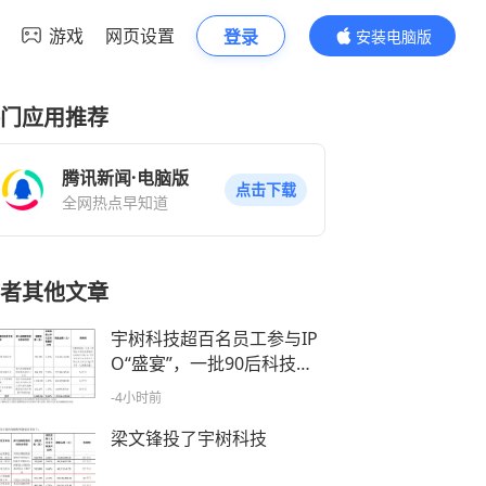
游戏
网页设置
登录
安装电脑版
内容更精彩
门应用推荐
腾讯新闻·电脑版
点击下载
全网热点早知道
者其他文章
宇树科技超百名员工参与IP
O“盛宴”，一批90后科技新
贵或诞生
-4小时前
梁文锋投了宇树科技