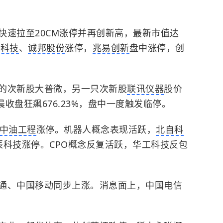
快速拉至20CM涨停并再创新高，最新市值达
有科技
、
诚邦股份
涨停，
兆易创新
盘中涨停，创
的次新股大普微，另一只次新股
联讯仪器
股价
收盘狂飙676.23%，盘中一度触发临停。
中油工程
涨停。机器人概念表现活跃，
北自科
辰科技涨停。CPO概念反复活跃，华工科技反包
通、中国移动同步上涨。消息面上，中国电信