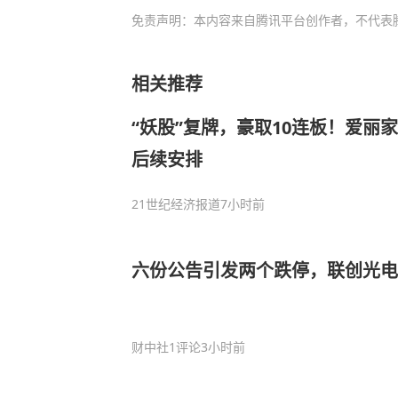
免责声明：本内容来自腾讯平台创作者，不代表
相关推荐
“妖股”复牌，豪取10连板！爱丽
后续安排
21世纪经济报道
7小时前
六份公告引发两个跌停，联创光电
财中社
1评论
3小时前