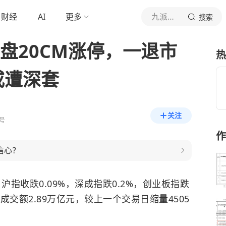
财经
AI
更多
九派财经
搜索
尾盘20CM涨停，一退市
热
或遭深套
关注
号
作
信心？
沪指收跌0.09%，深成指跌0.2%，创业板指跌
成交额2.89万亿元，较上一个交易日缩量4505