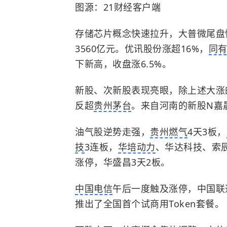
图源：21财经客户端
存储芯片概念快速拉升，大普微尾盘
3560亿元。优讯股份涨超16%，
同
下新高，收盘涨6.5%。
新股、次新股表现亮眼，除上述大涨
反超
贵州茅台
。来自河南的新股N嘉晨
油气股逆势走强，
贵州燃气
4天3板，
技
3连板，
华培动力
、华达科技、索
涨停，华盛昌3天2板。
中国电信
午后一度触及涨停，中国联
推出了全国首个试商用Token套餐。