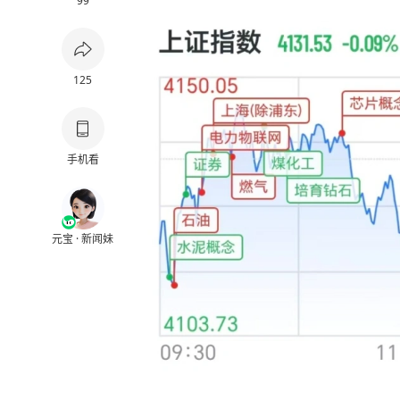
99
125
手机看
元宝 · 新闻妹