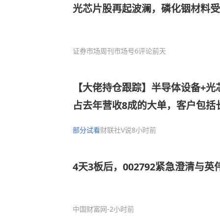
光芯片股再起波澜，磷化铟材料受
证券市场周刊市场号
6评论
前天
【大佬持仓跟踪】半导体设备+光
占去年营收8成的大单，客户包括
技等封测厂商，设备发往长江存储
部分试看
财联社V说
8小时前
司细分设备国内市占率第一
4天3板后，002792紧急澄清与
中国财富网
-2小时前