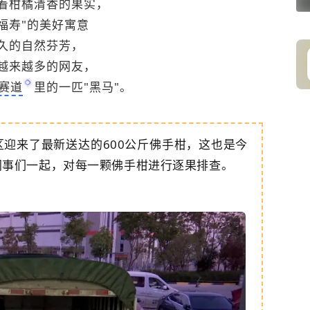
着柑橘清香的果实，
福寿"的美好寓意
久的自然芬芳，
越来越多的网友，
赛道
里的一匹"黑马"。
迎来了最新送达的600公斤佛手柑，这也是今
同事们一起，对每一颗佛手柑进行逐果排查。