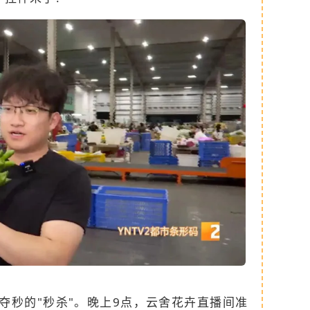
夺秒的"秒杀"。晚上9点，云舍花卉直播间准