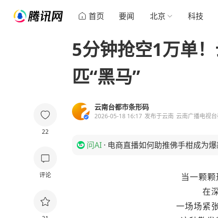
首页
要闻
北京
科技
5分钟抢空1万单
匹“黑马”
云南台都市条形码
2026-05-18 16:17
发布于
云南
云南广播电视台
22
问AI
·
电商直播如何助推佛手柑成为爆
评论
当一颗颗
在
一场场紧