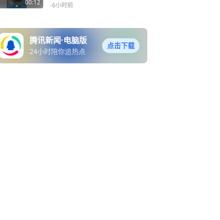
险高
00:12
-6小时前
腾讯新闻·电脑版
点击下载
24小时陪你追热点