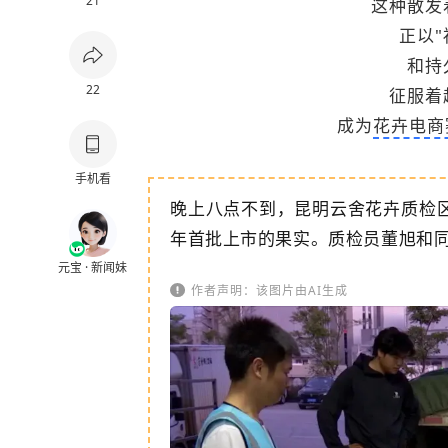
21
这种散发
正以"
和持
22
征服着
成为
花卉电商
手机看
晚上八点不到，昆明云舍花卉质检区
年首批上市的果实。质检员董旭和
元宝 · 新闻妹
作者声明：该图片由AI生成