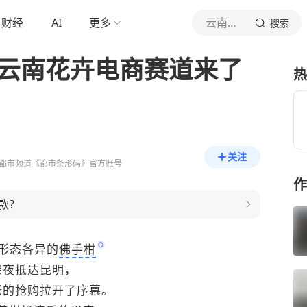
财经
AI
更多
云南台都市条形码
搜索
！云南花卉电商赛道来了
热
关注
都市频道《都市条形码》官方账号
作
款？
形态各异的
佛手柑
深夜抵达昆明，
张的抢购拉开了序幕。