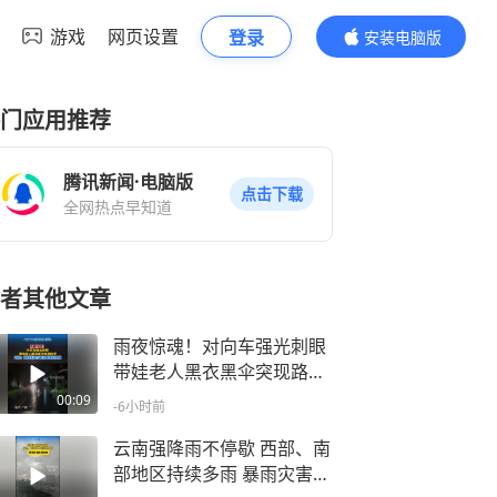
游戏
网页设置
登录
安装电脑版
内容更精彩
门应用推荐
腾讯新闻·电脑版
点击下载
全网热点早知道
者其他文章
雨夜惊魂！对向车强光刺眼
带娃老人黑衣黑伞突现路中
司机：我就是这个雨夜最害
00:09
-6小时前
怕的崽
云南强降雨不停歇 西部、南
部地区持续多雨 暴雨灾害风