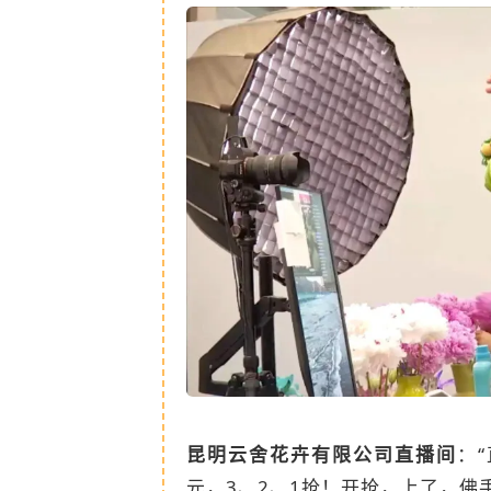
昆明云舍花卉有限公司直播间
：
元，3、2、1抢！开抢，上了，佛