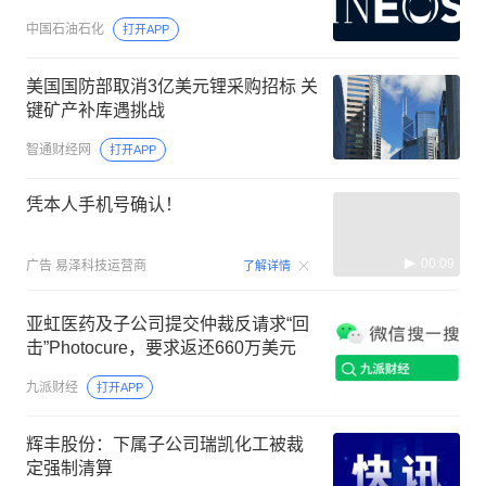
中国石油石化
打开APP
美国国防部取消3亿美元锂采购招标 关
键矿产补库遇挑战
智通财经网
打开APP
凭本人手机号确认！
00:09
广告
易泽科技运营商
了解详情
亚虹医药及子公司提交仲裁反请求“回
击”Photocure，要求返还660万美元
九派财经
打开APP
辉丰股份：下属子公司瑞凯化工被裁
定强制清算