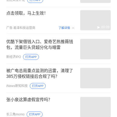
点击领取，马上生效！
00:09
广告
易泽科技运营商
了解详情
优酷下架借钱入口、爱奇艺热推薇钱
包，流量巨头贷超分化与暗雷
新经济IPO
打开APP
被广电总局重点监测的迅雷，清理了
385万侵权链接后合规了吗？
iNews新知科技
打开APP
张小泉这算虚假宣传吗？
长三角momo
打开APP