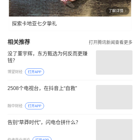
了解详情
探索卡地亚七夕挚礼
相关推荐
打开腾讯新闻查看更多
没了董宇辉，东方甄选为何反而更赚
钱？
博望财经
打开APP
2508个电视台，在抖音上“自救”
融中财经
打开APP
告别“草莽时代”，闪电仓拼什么？
伯虎商业评论
打开APP