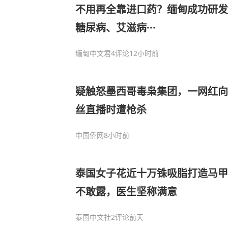
不用再全靠进口药？缅甸成功研发
糖尿病、艾滋病···
缅甸中文君
4评论
12小时前
疑触怒墨西哥毒枭集团，一网红向50
丝直播时遭枪杀
中国侨网
8小时前
泰国女子花近十万铢吸脂打造马甲
不敢露，医生坚称满意
泰国中文社
2评论
前天