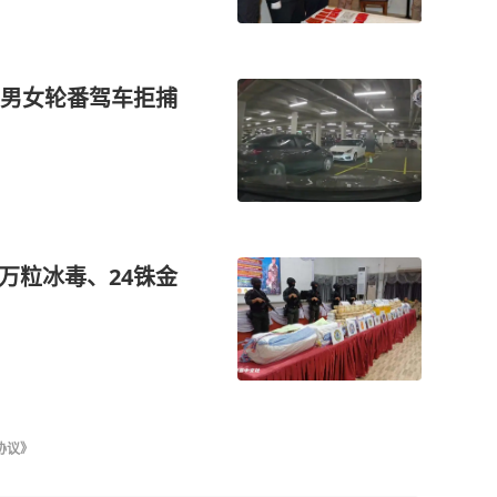
男女轮番驾车拒捕
0万粒冰毒、24铢金
协议》