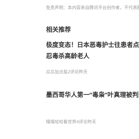
免责声明：本内容来自腾讯平台创作者，不代表
相关推荐
极度变态！日本恶毒护士往患者点
忍毒杀高龄老人
瓜瓜加点盐
2评论
昨天
墨西哥华人第一“毒枭”叶真理被判
嘻嘻哈哈看世界
4评论
昨天