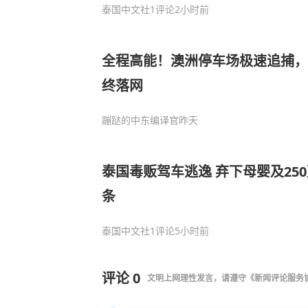
泰国中文社
1评论
2小时前
全程高能！澳洲停车场极速追捕，
终落网
蹦跶的中东编译官
昨天
泰国毒贩驾车逃逸 弃下母婴及25
条
泰国中文社
1评论
5小时前
评论
0
文明上网理性发言，请遵守
《新闻评论服务