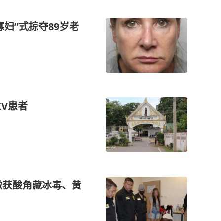
妇”式掠夺89岁老
V患者
缴获酸角藏冰毒、黄