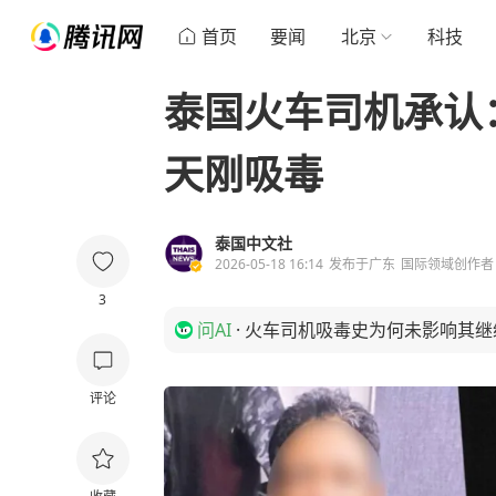
首页
要闻
北京
科技
泰国火车司机承认
天刚吸毒
泰国中文社
2026-05-18 16:14
发布于
广东
国际领域创作者
3
问AI
·
火车司机吸毒史为何未影响其继
评论