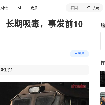
财经
AI
更多
泰国中文社
搜索
：长期吸毒，事发前10
热
关注
作
续任职？