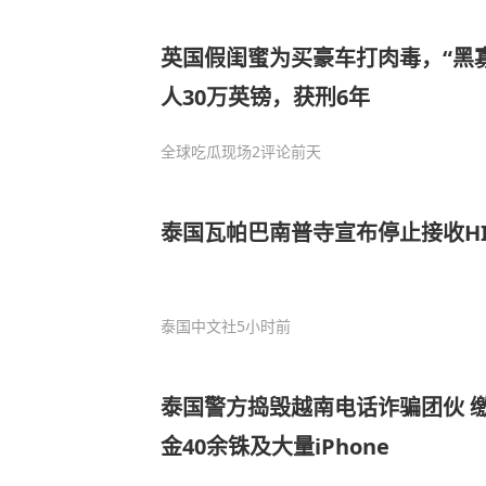
英国假闺蜜为买豪车打肉毒，“黑寡
人30万英镑，获刑6年
全球吃瓜现场
2评论
前天
泰国瓦帕巴南普寺宣布停止接收HI
泰国中文社
5小时前
泰国警方捣毁越南电话诈骗团伙 
金40余铢及大量iPhone