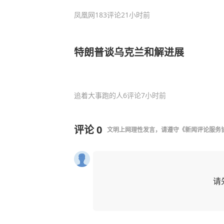
凤凰网
183评论
21小时前
特朗普谈乌克兰和解进展
追着大事跑的人
6评论
7小时前
评论
0
文明上网理性发言，请遵守
《新闻评论服务
请