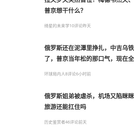
普京想干什么？
绮星的未来学
10评论
昨天
俄罗斯还在泥潭里挣扎，中吉乌
了，普京当年松的那口气，现在全
环球局内人
8评论
6小时前
俄罗斯姐弟被虐杀，机场又陷眯眯
旅游还能扛住吗
历史鉴赏者
46评论
前天