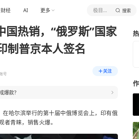
财经
AI
更多
极目新闻
搜索
中国热销，“俄罗斯”国家
热
印制普京本人签名
关注
账号
作
成爆款？
道，在哈尔滨举行的第十届中俄博览会上，印有俄
观者青睐，销售火爆。