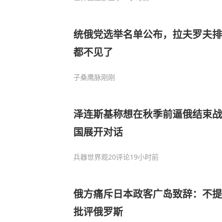
统俄党选举名单公布，拉夫罗夫排
都不见了
子桑鹰脉
刚刚
泽连斯基称想在秋季前逼俄结束战
国展开对话
兵器世界观
20评论
19小时前
俄方痛斥日本政客广岛致辞：不提
批评俄罗斯