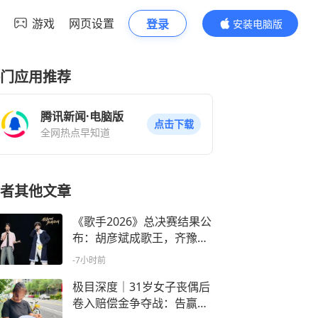
游戏
网页设置
登录
安装电脑版
内容更精彩
门应用推荐
腾讯新闻·电脑版
点击下载
全网热点早知道
者其他文章
《歌手2026》总决赛结果公
布：胡彦斌成歌王，齐豫第
二，万妮达第三
-7小时前
极目深度｜31岁女子丧偶后
卷入赔偿金争夺战：告赢公