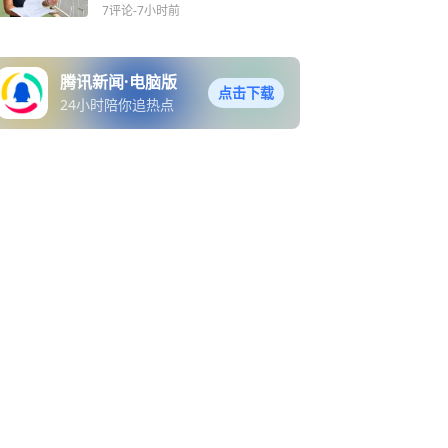
婆仅拿到3万元，婆家转移
7评论
-7小时前
上百万元钱款去向不明
腾讯新闻·电脑版
点击下载
24小时陪你追热点