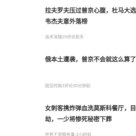
拉夫罗夫压过普京心腹，杜马大选
韦杰夫意外落榜
话术深镜
29评论
前天
俄本土遭袭，普京不会就这么算了
锐见时局
3评论
30分钟前
女刺客携炸弹血洗莫斯科餐厅，
劫，一少将惨死秘密下葬
世界王室那些事
-2小时前