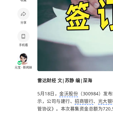
收藏
分享
手机看
元宝 · 新闻妹
雷达财经 文|苏静 编|深海
5月18日，
金沃股份
（300984）
示，公司与建行、
招商银行
、
光大银
管协议》。本次募集资金总额为720,5