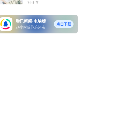
询
-7小时前
腾讯新闻·电脑版
点击下载
24小时陪你追热点