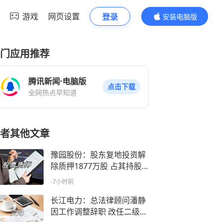
游戏
网页设置
登录
安装电脑版
内容更精彩
门应用推荐
腾讯新闻·电脑版
点击下载
全网热点早知道
者其他文章
豫园股份：股东复地投资解
除质押1877万股 占其持股1.
83%
-7小时前
长江电力：总法律顾问潘静
因工作调整辞职 改任二级咨