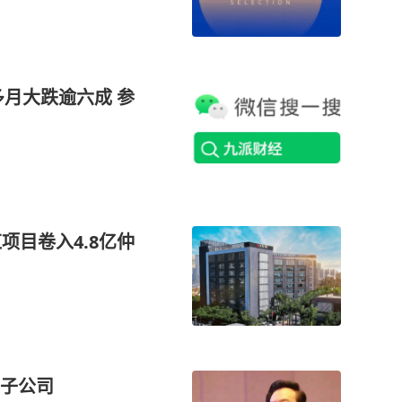
月大跌逾六成 参
项目卷入4.8亿仲
子公司