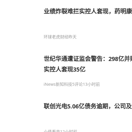
业绩炸裂难拦实控人套现，药明康
环球老虎财经
昨天
世纪华通遭证监会警告：298亿
实控人套现35亿
iNews新知科技
5评论
13小时前
联创光电5.06亿债务逾期，公司
小债看市
12小时前