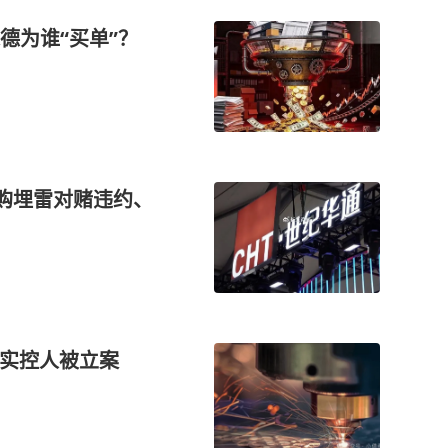
德为谁“买单”？
并购埋雷对赌违约、
及实控人被立案