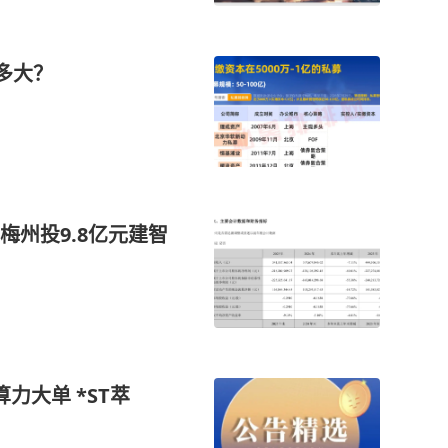
多大？
州投9.8亿元建智
算力大单 *ST萃