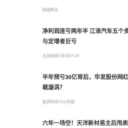
财闻
昨天
净利润连亏两年半 江淮汽车五个多
与定增者巨亏
九派财经
1评论
07-24
半年预亏30亿背后，华发股份网红
裁漩涡？
投资时间
15小时前
六年一场空！天洋新材易主后甩卖