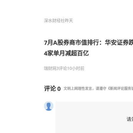
深水财经社
昨天
7月A股券商市值排行：华安证券跌
4家单月减超百亿
瑞财网
3评论
10小时前
评论
0
文明上网理性发言，请遵守
《新闻评论服务
请