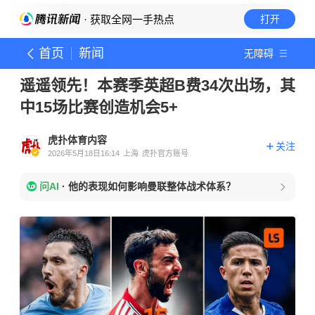
· 获取全网一手热点
打开
首页
新闻
无障碍
遥遥领先！本赛季英超B费34次出场，其
中15场比赛创造机会5+
虎扑体育内容
关注
2026年5月18日16:14
上海
虎扑官方账号
问AI
·
他的表现如何影响曼联整体战术体系？