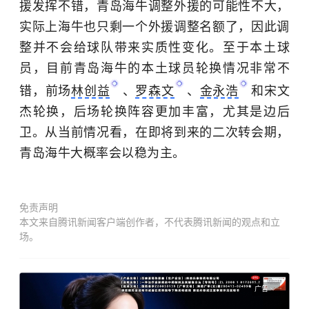
援发挥不错，青岛海牛调整外援的可能性不大，
实际上海牛也只剩一个外援调整名额了，因此调
整并不会给球队带来实质性变化。至于本土球
员，目前青岛海牛的本土球员轮换情况非常不
错，前场
林创益
、
罗森文
、
金永浩
和宋文
杰轮换，后场轮换阵容更加丰富，尤其是边后
卫。从当前情况看，在即将到来的二次转会期，
青岛海牛大概率会以稳为主。
免责声明
本文来自腾讯新闻客户端创作者，不代表腾讯新闻的观点和立
场。
广告