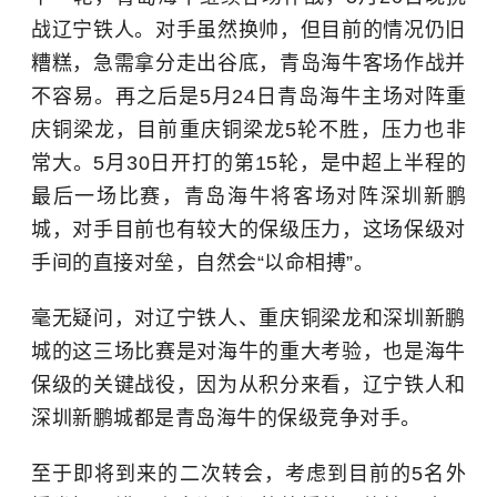
战辽宁铁人。对手虽然换帅，但目前的情况仍旧
糟糕，急需拿分走出谷底，青岛海牛客场作战并
不容易。再之后是5月24日青岛海牛主场对阵重
庆铜梁龙，目前重庆铜梁龙5轮不胜，压力也非
常大。5月30日开打的第15轮，是中超上半程的
最后一场比赛，青岛海牛将客场对阵深圳新鹏
城，对手目前也有较大的保级压力，这场保级对
手间的直接对垒，自然会“以命相搏”。
毫无疑问，对辽宁铁人、重庆铜梁龙和深圳新鹏
城的这三场比赛是对海牛的重大考验，也是海牛
保级的关键战役，因为从积分来看，辽宁铁人和
深圳新鹏城都是青岛海牛的保级竞争对手。
至于即将到来的二次转会，考虑到目前的5名外