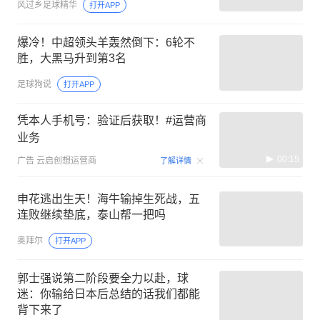
风过乡足球精华
打开APP
爆冷！中超领头羊轰然倒下：6轮不
胜，大黑马升到第3名
足球狗说
打开APP
凭本人手机号：验证后获取！#运营商
业务
00:15
广告
云启创想运营商
了解详情
申花逃出生天！海牛输掉生死战，五
连败继续垫底，泰山帮一把吗
奥拜尔
打开APP
郭士强说第二阶段要全力以赴，球
迷：你输给日本后总结的话我们都能
背下来了