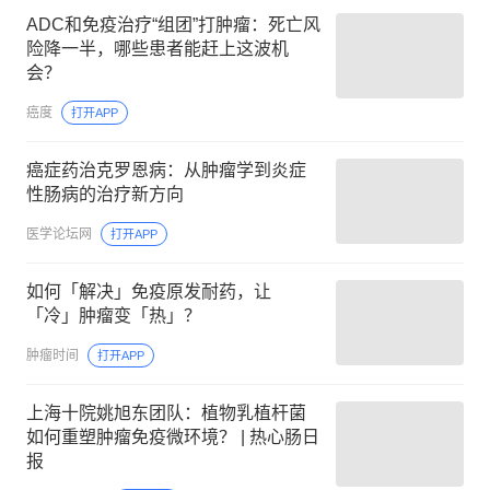
ADC和免疫治疗“组团”打肿瘤：死亡风
险降一半，哪些患者能赶上这波机
会？
癌度
打开APP
癌症药治克罗恩病：从肿瘤学到炎症
性肠病的治疗新方向
医学论坛网
打开APP
如何「解决」免疫原发耐药，让
「冷」肿瘤变「热」？
肿瘤时间
打开APP
上海十院姚旭东团队：植物乳植杆菌
如何重塑肿瘤免疫微环境？ | 热心肠日
报