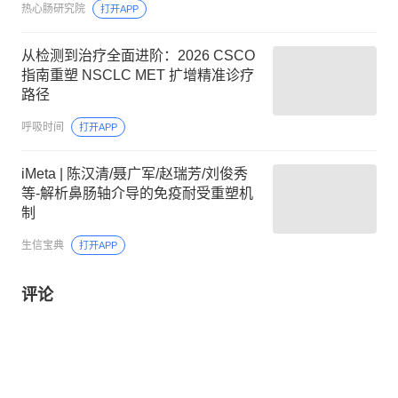
热心肠研究院
打开APP
从检测到治疗全面进阶：2026 CSCO
指南重塑 NSCLC MET 扩增精准诊疗
路径
呼吸时间
打开APP
iMeta | 陈汉清/聂广军/赵瑞芳/刘俊秀
等-解析鼻肠轴介导的免疫耐受重塑机
制
生信宝典
打开APP
评论