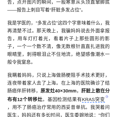
告，点开图片的瞬间，一股寒意从头顶直窜脚底
——报告上刺目写着“肝脏多发占位”。
我是学医的，“多发占位”这四个字意味着什么，我
再清楚不过。那天晚上，我骗妈妈说去外面拿报
告，用车灯打着光，看着片子上那些圆形的影
子，一个一个数不清，像无数根针直直扎进我的
眼睛里，刺得眼泪止不住地流，绝望感像潮水一
般令我窒息。
我瞒着妈妈，只说上海做肠梗阻手术技术更好，
连夜带着家人去了上海。在上海的医院确诊了
结
肠癌
伴肝转移，
原发灶40×30mm
，
肝脏上散在分
布有12个转移灶
。基因检测结果有
KRAS突变
，用不了肠癌治疗常用的西妥昔单抗。我哭着问
医生，妈妈还有多长时间，医生委婉地说：“你们