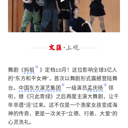
舞剧《
妈祖
》定档10月！这位影响全球3亿人
的“东方和平女神”，首次以舞剧形式震撼登陆舞
台。
中国东方演艺集团
一级演员
孟庆旸
领
衔，继《只此青绿》之后再度主演大舞剧，让千
年非遗“活”过来。这不仅是一个渔家女孩变成海
神的传奇，更是一次关于“立德、行善、大爱”的
心灵洗礼。