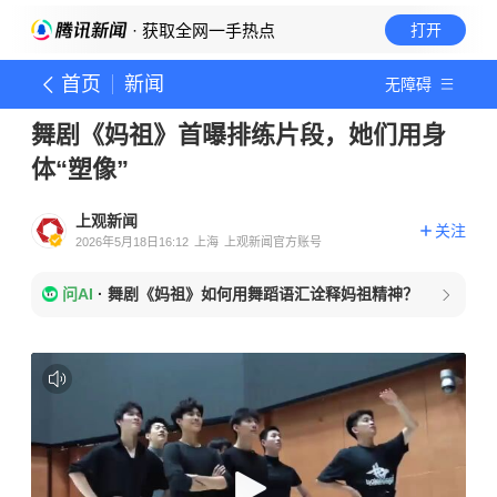
· 获取全网一手热点
打开
首页
新闻
无障碍
舞剧《妈祖》首曝排练片段，她们用身
体“塑像”
上观新闻
关注
2026年5月18日16:12
上海
上观新闻官方账号
问AI
·
舞剧《妈祖》如何用舞蹈语汇诠释妈祖精神？