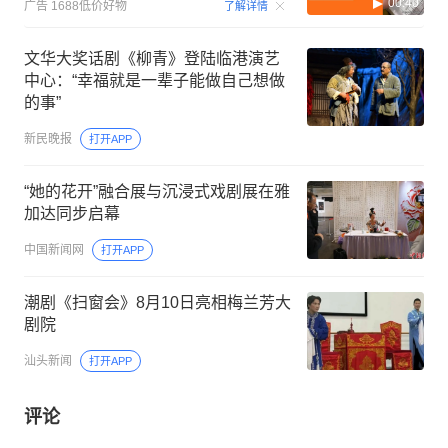
00:40
广告
1688低价好物
了解详情
文华大奖话剧《柳青》登陆临港演艺
中心：“幸福就是一辈子能做自己想做
的事”
新民晚报
打开APP
“她的花开”融合展与沉浸式戏剧展在雅
加达同步启幕
中国新闻网
打开APP
潮剧《扫窗会》8月10日亮相梅兰芳大
剧院
汕头新闻
打开APP
评论