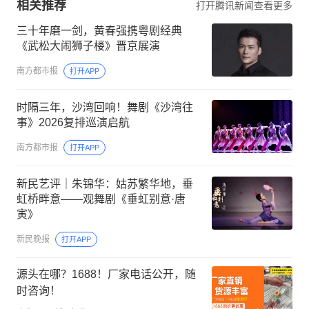
相关推荐
打开腾讯新闻查看更多
三十年磨一剑，黄春强携粤剧经典
《武松大闹狮子楼》晋京展演
南方都市报
打开APP
时隔三年，沙湾回响！舞剧《沙湾往
事》2026复排巡演启航
南方都市报
打开APP
新民艺评｜朱锦华：姑苏繁华地，垂
虹桥畔意——观舞剧《垂虹别意·唐
寅》
新民晚报
打开APP
源头在哪？1688！厂家电话公开，随
时咨询！