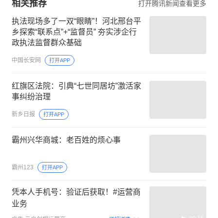
相关推荐
打开腾讯新闻查看更多
执法现场多了一双“眼睛”！河北邢台平
乡探索“联系点”+“监督员” 夯实涉企行
政执法监督群众基础
中国长安网
打开APP
红旗区法院：引典“七世同居坊”激活家
事纠纷治理
新乡日报
打开APP
霸州兴华商城：老百姓的烦心事
霸州123
打开APP
凭本人手机号：验证后获取！#运营商
业务