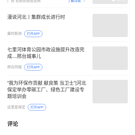
00:15
广告
云启创想运营商
了解详情
漫说河北丨集群成长进行时
冀时新闻
打开APP
七里河体育公园市政设施提升改造完
成....邢台城事儿
邢台同城
打开APP
“我为环保作贡献 献良策 当卫士”|河北
保定举办零碳工厂、绿色工厂建设专
题培训会
这里是保定
打开APP
评论